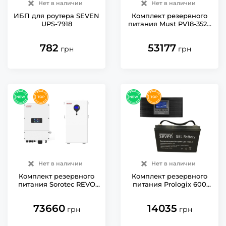
Нет в наличии
Нет в наличии
ИБП для роутера SEVEN
Комплект резервного
UPS-7918
питания Must PV18-3524
VPM ll Wi-Fi с АКБ
LiFePO4 25.6V/200Ah
782
53177
5120Wh
грн
грн
Нет в наличии
Нет в наличии
Комплект резервного
Комплект резервного
питания Sorotec REVO
питания Prologix 600
HES 6kW/48V Wi-Fi с
(PLP600XL) с АКБ SEVEN
АКБ LiFePO4 51.2V/100Ah
Gel 12V/100Ah
73660
14035
5120Wh
грн
грн