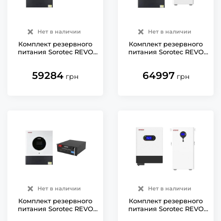
Нет в наличии
Нет в наличии
Комплект резервного
Комплект резервного
питания Sorotec REVO
питания Sorotec REVO
VM IV 6kW/48V Wi-Fi с
VM IV 6kW/48V Wi-Fi с
АКБ LiFePO4 51.2V/100Ah
АКБ LiFePO4 51.2V/100Ah
59284
64997
wall
грн
грн
Нет в наличии
Нет в наличии
Комплект резервного
Комплект резервного
питания Sorotec REVO
питания Sorotec REVO
VM IV 11kW/48V с АКБ
HM 6kW/48V с АКБ