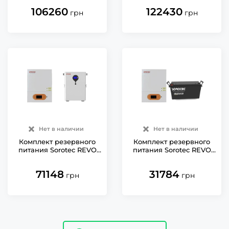
LiFePO4 51.2V/100Ah
LiFePO4 51,2V/200Ah
106260
122430
5120Wh
10240Wh Wi-Fi
грн
грн
Нет в наличии
Нет в наличии
Комплект резервного
Комплект резервного
питания Sorotec REVO
питания Sorotec REVO
VM II PRO 3.5kW/24V Wi-
VM II PRO 3.2kW/24V Wi-
Fi c АКБ LiFePO4
Fi c АКБ LiFePO4
71148
31784
25.6V/200Ah 5120Wh
25.6V/100Ah 2560Wh
грн
грн