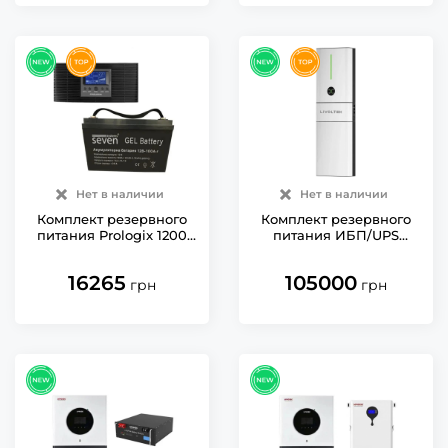
Нет в наличии
Нет в наличии
Комплект резервного
Комплект резервного
питания Prologix 1200
питания ИБП/UPS
(PLP1200XL) с АКБ
Livoltek Hyper-6000
SEVEN Gel 12V/100Ah
инвертор 5 кВт +
16265
105000
аккумулятор LiFePO4
грн
грн
51,2V 100Ah