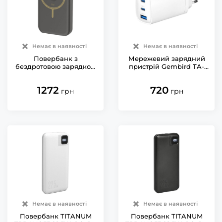
Немає в наявності
Немає в наявності
Повербанк з
Мережевий зарядний
бездротовою зарядкою
пристрій Gembird TA-
VIDEX VPB-W102 PD20W
UC-PDQC65-01-W (USB
Grey 10000mAh
Type A + USB Type C)
1272
720
грн
грн
Немає в наявності
Немає в наявності
Повербанк TITANUM
Повербанк TITANUM