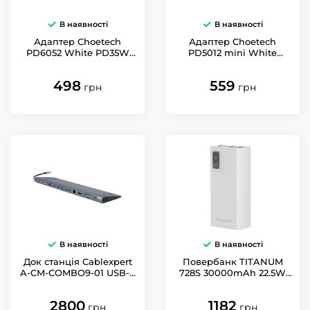
В наявності
В наявності
Адаптер Choetech
Адаптер Choetech
PD6052 White PD35W
PD5012 mini White
GAN A+C
PD30W GAN A+C
498
559
грн
грн
В наявності
В наявності
Док станція Cablexpert
Повербанк TITANUM
A-CM-COMBO9-01 USB-C
728S 30000mAh 22.5W
9-в-1
White
2800
1182
грн
грн