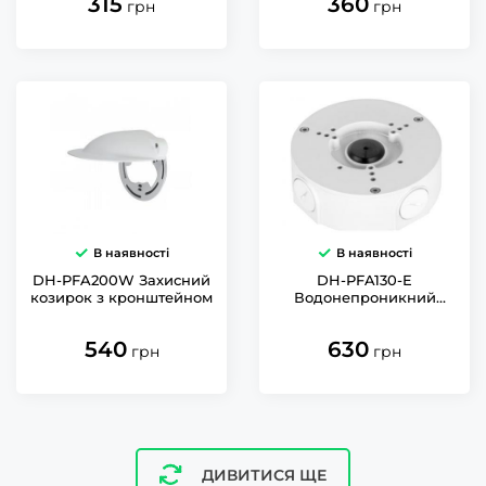
315
360
грн
грн
В наявності
В наявності
DH-PFA200W Захисний
DH-PFA130-E
козирок з кронштейном
Водонепроникний
комутаційний бокс
540
630
грн
грн
ДИВИТИСЯ ЩЕ