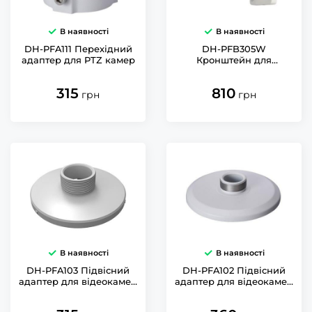
В наявності
В наявності
DH-PFA111 Перехідний
DH-PFB305W
адаптер для PTZ камер
Кронштейн для
настінного кріплення
відеокамер Dahua
315
810
грн
грн
В наявності
В наявності
DH-PFA103 Підвісний
DH-PFA102 Підвісний
адаптер для відеокамер
адаптер для відеокамер
Dahua
Dahua