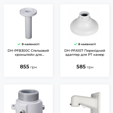
В наявності
В наявності
DH-PFB300C Стельовий
DH-PFA107 Перехідний
кронштейн для
адаптер для PT камер
відеокамер
855
585
грн
грн