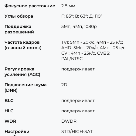
Фокусное расстояние
2.8 мм
Углы обзора
Г: 85°; В: 63°; Д: 110°
Поддержка
5Мп, 4Мп, 1080р
разрешений
Частота кадров
TVI: 5Мп - 20к/с, 4Мп - 25 к/с;
(главный поток)
AHD: 5Мп - 20к/с, 4Мп - 25 к/с
CVI: 4Мп - 25к/с, CVBS:
PAL/NTSC
Регулировка
поддерживает
усиления (AGC)
Подавление шума
2D
(DNR)
BLC
поддерживает
HLC
поддерживает
WDR
DWDR
Настройки
STD/HIGH-SAT