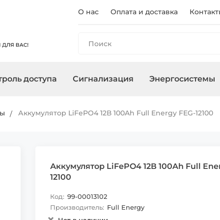
О нас
Оплата и доставка
Контакт
роль доступа
Сигнализация
Энергосистемы
ы
панели
и
оры
очного
Регистраторы
Контроллеры/
Охранные сирены
Зарядные станции
Аксессуары для ПНВ
Сетевое
Терминалы
Управление
Инверторы
ры
Аккумулятор LiFePO4 12В 100Ah Full Energy FEG-12100
Считыватели
оборудован
, адаптеры
Карты, брелоки
Аккумулятор LiFePO4 12В 100Ah Full Ene
12100
Код:
99-00013102
Производитель:
Full Energy