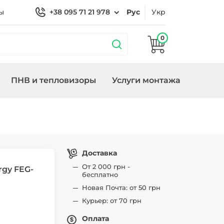
ы
+38 095 71 21 978
Рус
Укр
0
ПНВ и тепловизоры
Услуги монтажа
 охраной
Кронштейны
Замки/СКУД Smart
Генераторы
ие
Lock
Доставка
От 2 000 грн -
rgy FEG-
бесплатно
Новая Почта: от 50 грн
Курьер: от 70 грн
Оплата