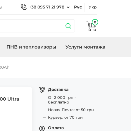
ы
+38 095 71 21 978
Рус
Укр
0
ПНВ и тепловизоры
Услуги монтажа
 охраной
Кронштейны
Замки/СКУД Smart
Генераторы
100Ah
ие
Lock
Доставка
От 2 000 грн -
00 Ultra
бесплатно
Новая Почта: от 50 грн
Курьер: от 70 грн
Оплата