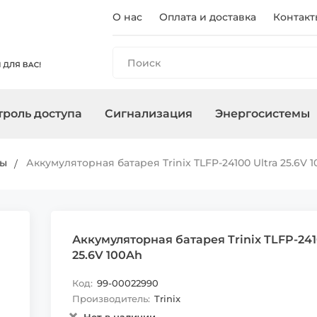
О нас
Оплата и доставка
Контакт
роль доступа
Сигнализация
Энергосистемы
ы
панели
и
оры
очного
Регистраторы
Контроллеры/
Охранные сирены
Зарядные станции
Аксессуары для ПНВ
Сетевое
Терминалы
Управление
Инверторы
ры
Аккумуляторная батарея Trinix TLFP-24100 Ultra 25.6V 
Считыватели
оборудован
, адаптеры
Карты, брелоки
Аккумуляторная батарея Trinix TLFP-241
25.6V 100Ah
Код:
99-00022990
Производитель:
Trinix