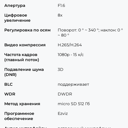
Апертура
F1.6
Цифровое
8x
увеличение
Регулировка по осям
Поворот: 0 ° ~ 340 °; наклон: 0 °
~ 80 °
Видео компрессия
H.265/H.264
Частота кадров
1080p - 15 к/с
(главный поток)
Подавление шума
3D
(DNR)
BLC
поддерживает
WDR
DWDR
Метод хранения
micro SD 512 Гб
Программное
Ezviz
обеспечение