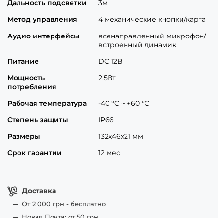
Дальность подсветки
3м
Метод управления
4 механические кнопки/карта
Аудио интерфейсы
всенаправленный микрофон/
встроенный динамик
Питание
DC 12В
Мощность
2.5Вт
потребления
Рабочая температура
-40 °C ~ +60 °C
Степень защиты
IP66
Размеры
132х46х21 мм
Срок гарантии
12 мес
Доставка
От 2 000 грн - бесплатно
Новая Почта: от 50 грн