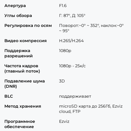
Апертура
F1.6
Углы обзора
Г: 87°, Д: 105°
Регулировка по осям
Поворот:~0° ~ 352°, наклон:~0°
~ 95°
Видео компрессия
H.265/H.264
Поддержка
1080р
разрешений
Частота кадров
1080р - 25к/с
(главный поток)
Подавление шума
3D
(DNR)
BLC
поддерживает
Метод хранения
microSD карта до 256Гб, Ezviz
cloud, FTP
Программное
Ezviz
обеспечение