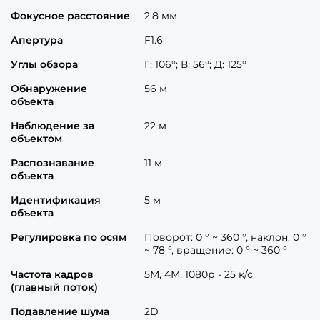
Фокусное расстояние
2.8 мм
Апертура
F1.6
Углы обзора
Г: 106°; В: 56°; Д: 125°
Обнаружение
56 м
объекта
Наблюдение за
22 м
объектом
Распознавание
11 м
объекта
Идентификация
5 м
объекта
Регулировка по осям
Поворот: 0 ° ~ 360 °, наклон: 0 °
~ 78 °, вращение: 0 ° ~ 360 °
Частота кадров
5М, 4М, 1080р - 25 к/с
(главный поток)
Подавление шума
2D