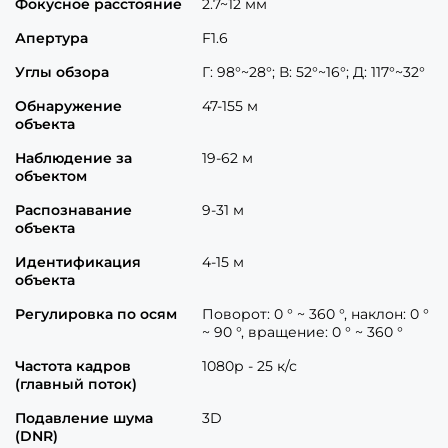
Фокусное расстояние
2.7~12 мм
Апертура
F1.6
Углы обзора
Г: 98°~28°; В: 52°~16°; Д: 117°~32°
Обнаружение
47-155 м
объекта
Наблюдение за
19-62 м
объектом
Распознавание
9-31 м
объекта
Идентификация
4-15 м
объекта
Регулировка по осям
Поворот: 0 ° ~ 360 °, наклон: 0 °
~ 90 °, вращение: 0 ° ~ 360 °
Частота кадров
1080р - 25 к/с
(главный поток)
Подавление шума
3D
(DNR)