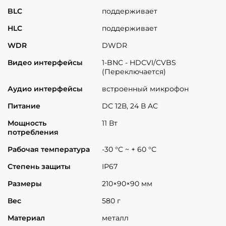
BLC
поддерживает
HLC
поддерживает
WDR
DWDR
Видео интерфейсы
1-BNC - HDCVI/CVBS
(Переключается)
Аудио интерфейсы
встроенный микрофон
Питание
DC 12В, 24 В AC
Мощность
11 Вт
потребления
Рабочая температура
-30 °C ~ + 60 °C
Степень защиты
ІР67
Размеры
210×90×90 мм
Вес
580 г
Материал
металл