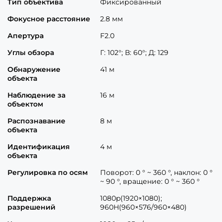
Тип объектива
Фиксированный
Фокусное расстояние
2.8 мм
Апертура
F2.0
Углы обзора
Г: 102°; В: 60°; Д: 129
Обнаружение
41 м
объекта
Наблюдение за
16 м
объектом
Распознавание
8 м
объекта
Идентификация
4 м
объекта
Регулировка по осям
Поворот: 0 ° ~ 360 °, наклон: 0 °
~ 90 °, вращение: 0 ° ~ 360 °
Поддержка
1080p(1920×1080);
разрешений
960H(960×576/960×480)