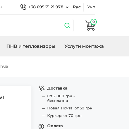
ы
+38 095 71 21 978
Рус
Укр
0
ПНВ и тепловизоры
Услуги монтажа
 охраной
Кронштейны
Замки/СКУД Smart
Генераторы
ahua
ие
Lock
Доставка
От 2 000 грн -
VI
бесплатно
Новая Почта: от 50 грн
Курьер: от 70 грн
Оплата