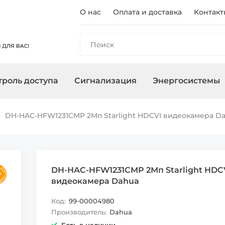
О нас
Оплата и доставка
Контакт
роль доступа
Сигнализация
Энергосистемы
ы
панели
и
оры
очного
Регистраторы
Контроллеры/
Охранные сирены
Зарядные станции
Аксессуары для ПНВ
Сетевое
Терминалы
Управление
Инверторы
DH-HAC-HFW1231CMP 2Mп Starlight HDCVI видеокамера D
Считыватели
оборудован
, адаптеры
Карты, брелоки
DH-HAC-HFW1231CMP 2Mп Starlight HDC
видеокамера Dahua
Код:
99-00004980
Производитель:
Dahua