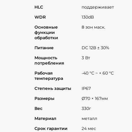
HLC
поддерживает
WDR
130dB
Основные
8 зон маск.
функции
обработки
Питание
DC 12В ± 30%
Мощность
3 Вт
потребления
Рабочая
-40 °C ~ + 60 °C
температура
Степень защиты
ІР67
Размеры
Ø70 × 167мм
Вес
330г
Материал
металл
Срок гарантии
24 мес