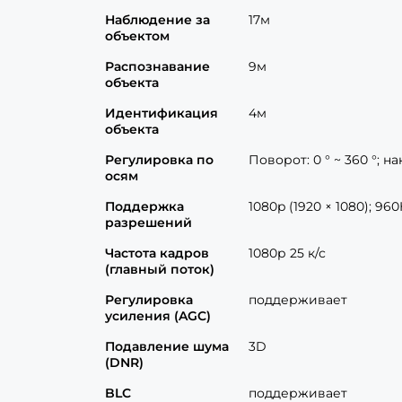
Наблюдение за
17м
объектом
Распознавание
9м
объекта
Идентификация
4м
объекта
Регулировка по
Поворот: 0 ° ~ 360 °; на
осям
Поддержка
1080p (1920 × 1080); 96
разрешений
Частота кадров
1080р 25 к/с
(главный поток)
Регулировка
поддерживает
усиления (AGC)
Подавление шума
3D
(DNR)
BLC
поддерживает