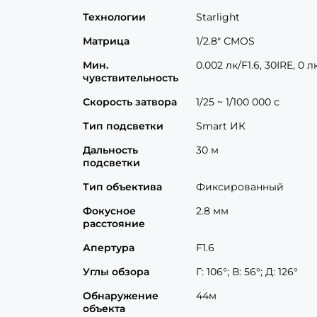
Технологии
Starlight
Матрица
1/2.8" CMOS
Мин.
0.002 лк/F1.6, 30IRE, 0 л
чувствительность
Скорость затвора
1/25 ~ 1/100 000 с
Тип подсветки
Smart ИК
Дальность
30 м
подсветки
Тип объектива
Фиксированный
Фокусное
2.8 мм
расстояние
Апертура
F1.6
Углы обзора
Г: 106°; В: 56°; Д: 126°
Обнаружение
44м
объекта