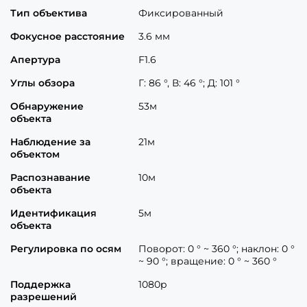
Тип объектива
Фиксированный
Фокусное расстояние
3.6 мм
Апертура
F1.6
Углы обзора
Г: 86 °, В: 46 °; Д: 101 °
Обнаружение
53м
объекта
Наблюдение за
21м
объектом
Распознавание
10м
объекта
Идентификация
5м
объекта
Регулировка по осям
Поворот: 0 ° ~ 360 °; наклон: 0 °
~ 90 °; вращение: 0 ° ~ 360 °
Поддержка
1080p
разрешений