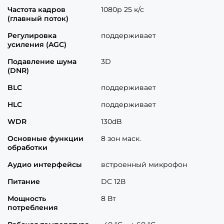
Частота кадров
1080р 25 к/с
(главный поток)
Регулировка
поддерживает
усиления (AGC)
Подавление шума
3D
(DNR)
BLC
поддерживает
HLC
поддерживает
WDR
130dB
Основные функции
8 зон маск.
обработки
Аудио интерфейсы
встроенный микрофон
Питание
DC 12В
Мощность
8 Вт
потребления