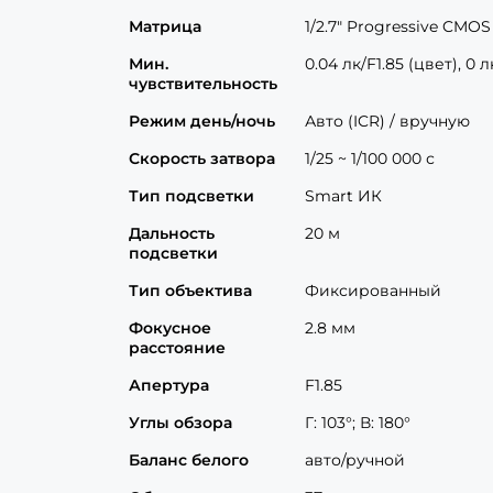
Матрица
1/2.7" Progressive CMOS
Мин.
0.04 лк/F1.85 (цвет), 0 
чувствительность
Режим день/ночь
Авто (ICR) / вручную
Скорость затвора
1/25 ~ 1/100 000 с
Тип подсветки
Smart ИК
Дальность
20 м
подсветки
Тип объектива
Фиксированный
Фокусное
2.8 мм
расстояние
Апертура
F1.85
Углы обзора
Г: 103°; В: 180°
Баланс белого
авто/ручной