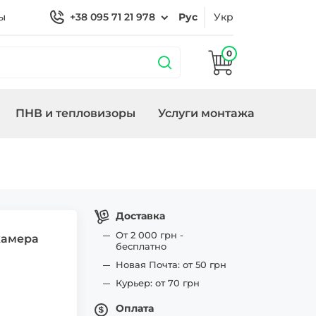
ы
+38 095 71 21 978
Рус
Укр
0
ПНВ и тепловизоры
Услуги монтажа
 охраной
Кронштейны
Замки/СКУД Smart
Генераторы
ие
Lock
Доставка
От 2 000 грн -
камера
бесплатно
Новая Почта: от 50 грн
Курьер: от 70 грн
Оплата