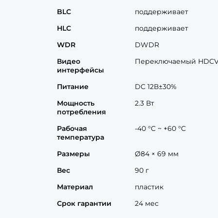
BLC
поддерживает
HLC
поддерживает
WDR
DWDR
Видео
Переключаемый HDCVI
интерфейсы
Питание
DC 12В±30%
Мощность
2.3 Вт
потребления
Рабочая
-40 °C ~ +60 °C
температура
Размеры
Ø84 × 69 мм
Вес
90 г
Материал
пластик
Срок гарантии
24 мес