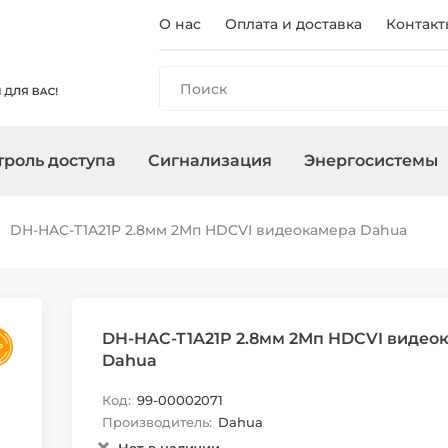
О нас
Оплата и доставка
Контакт
роль доступа
Сигнализация
Энергосистемы
ы
панели
и
оры
очного
Регистраторы
Контроллеры/
Охранные сирены
Зарядные станции
Аксессуары для ПНВ
Сетевое
Терминалы
Управление
Инверторы
DH-HAC-T1A21P 2.8мм 2Мп HDCVI видеокамера Dahua
Считыватели
оборудован
, адаптеры
Карты, брелоки
DH-HAC-T1A21P 2.8мм 2Мп HDCVI видео
Dahua
Код:
99-00002071
Производитель:
Dahua