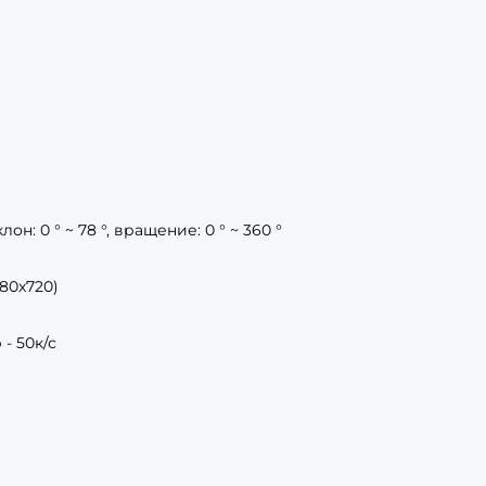
клон: 0 ° ~ 78 °, вращение: 0 ° ~ 360 °
280x720)
 - 50к/с