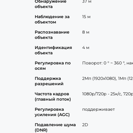
Обнаружение
37 м
объекта
Наблюдение за
15 м
объектом
Распознавание
8 м
объекта
Идентификация
4 м
объекта
Регулировка по
Поворот: 0 ° ~ 360 °, на
осям
Поддержка
2Мп (1920x1080), 1Мп (1
разрешений
Частота кадров
1080р/720р - 25к/с, 720р
(главный поток)
Регулировка
поддерживает
усиления (AGC)
Подавление шума
2D
(DNR)