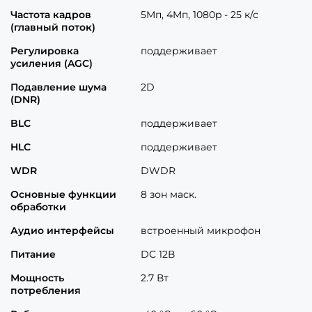
Частота кадров
5Mп, 4Mп, 1080p - 25 к/с
(главный поток)
Регулировка
поддерживает
усиления (AGC)
Подавление шума
2D
(DNR)
BLC
поддерживает
HLC
поддерживает
WDR
DWDR
Основные функции
8 зон маск.
обработки
Аудио интерфейсы
встроенный микрофон
Питание
DC 12В
Мощность
2.7 Вт
потребления