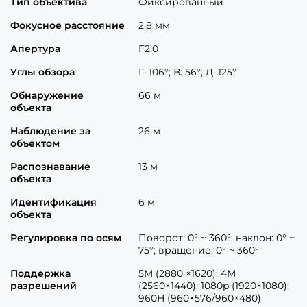
Тип объектива
Фиксированный
Фокусное расстояние
2.8 мм
Апертура
F2.0
Углы обзора
Г: 106°; В: 56°; Д: 125°
Обнаружение
66 м
объекта
Наблюдение за
26 м
объектом
Распознавание
13 м
объекта
Идентификация
6 м
объекта
Регулировка по осям
Поворот: 0° ~ 360°; наклон: 0° ~
75°; вращение: 0° ~ 360°
Поддержка
5M (2880 ×1620); 4M
разрешений
(2560×1440); 1080p (1920×1080);
960H (960×576/960×480)