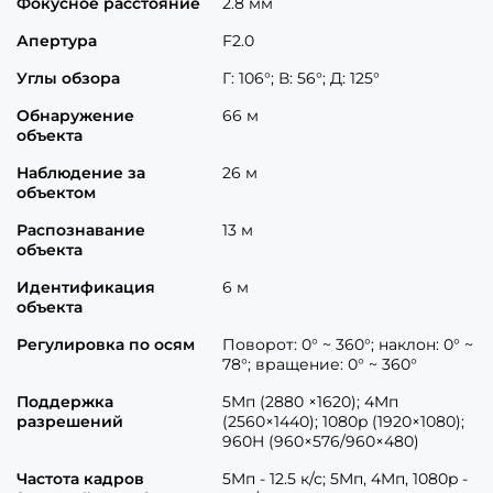
Фокусное расстояние
2.8 мм
Апертура
F2.0
Углы обзора
Г: 106°; В: 56°; Д: 125°
Обнаружение
66 м
объекта
Наблюдение за
26 м
объектом
Распознавание
13 м
объекта
Идентификация
6 м
объекта
Регулировка по осям
Поворот: 0° ~ 360°; наклон: 0° ~
78°; вращение: 0° ~ 360°
Поддержка
5Mп (2880 ×1620); 4Mп
разрешений
(2560×1440); 1080p (1920×1080);
960H (960×576/960×480)
Частота кадров
5Mп - 12.5 к/с; 5Mп, 4Mп, 1080p -