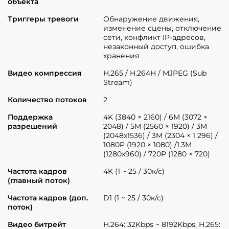
объекта
Триггеры тревоги
Обнаружение движения,
изменение сцены, отключение
сети, конфликт IP-адресов,
незаконный доступ, ошибка
хранения
Видео компрессия
H.265 / H.264H / MJPEG (Sub
Stream)
Количество потоков
2
Поддержка
4K (3840 × 2160) / 6M (3072 ×
разрешений
2048) / 5M (2560 × 1920) / 3M
(2048x1536) / 3M (2304 × 1 296) /
1080P (1920 × 1080) /1.3M
(1280x960) / 720P (1280 × 720)
Частота кадров
4K (1 ~ 25 / 30к/с)
(главный поток)
Частота кадров (доп.
D1 (1 ~ 25 / 30к/с)
поток)
Видео битрейт
H.264: 32Kbps ~ 8192Kbps, H.265: