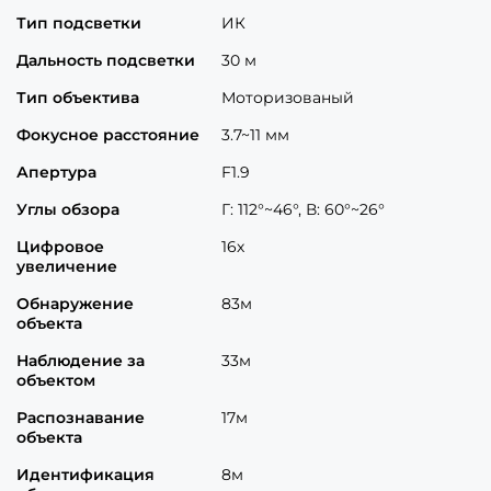
Тип подсветки
ИК
Дальность подсветки
30 м
Тип объектива
Моторизованый
Фокусное расстояние
3.7~11 мм
Апертура
F1.9
Углы обзора
Г: 112°~46°, В: 60°~26°
Цифровое
16х
увеличение
Обнаружение
83м
объекта
Наблюдение за
33м
объектом
Распознавание
17м
объекта
Идентификация
8м