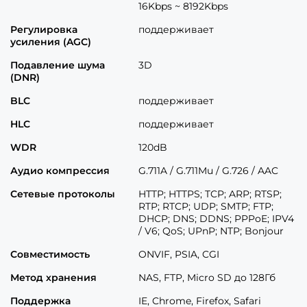
16Kbps ~ 8192Kbps
Регулировка
поддерживает
усиления (AGC)
Подавление шума
3D
(DNR)
BLC
поддерживает
HLC
поддерживает
WDR
120dB
Аудио компрессия
G.711A / G.711Mu / G.726 / AAC
Сетевые протоколы
HTTP; HTTPS; TCP; ARP; RTSP;
RTP; RTCP; UDP; SMTP; FTP;
DHCP; DNS; DDNS; PPPoE; IPV4
/ V6; QoS; UPnP; NTP; Bonjour
Совместимость
ONVIF, PSIA, CGI
Метод хранения
NAS, FTP, Micro SD до 128Гб
Поддержка
IE, Chrome, Firefox, Safari