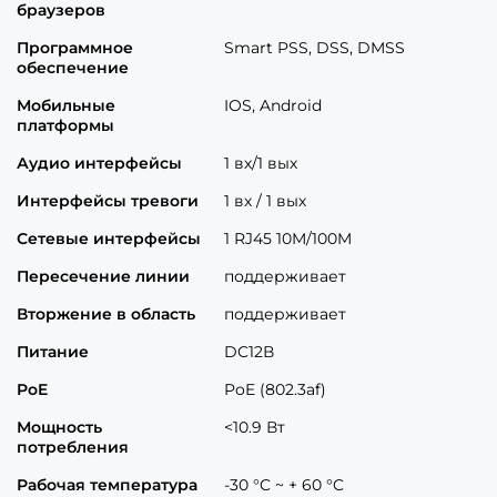
браузеров
Программное
Smart PSS, DSS, DMSS
обеспечение
Мобильные
IOS, Android
платформы
Аудио интерфейсы
1 вх/1 вых
Интерфейсы тревоги
1 вх / 1 вых
Сетевые интерфейсы
1 RJ45 10M/100M
Пересечение линии
поддерживает
Вторжение в область
поддерживает
Питание
DC12В
PoE
PoE (802.3af)
Мощность
<10.9 Вт
потребления
Рабочая температура
-30 °C ~ + 60 °C