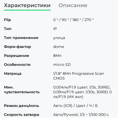
Характеристики
Описание
Flip
0 ° / 90 ° / 180 ° / 270 °
Тип
IP
Тип применения
улица
Форм-фактор
dome
Разрешение
8Мп
Особенности
micro SD
Матрица
1/1.8" 8Мп Progressive Scan
CMOS
Мин.
0.004лк/F1.9 (цвет, 1/3s, 30IRE),
чувствительность
0.09лк/F1.9 цвет, 1/30s, 30IRE) 0
лк/F1.9 (ИК вкл)
Режим день/ночь
Авто (ICR) / Цвет / Ч / Б
Скорость затвора
Авто/Ручной, 1/3 ~ 1/100 000 с