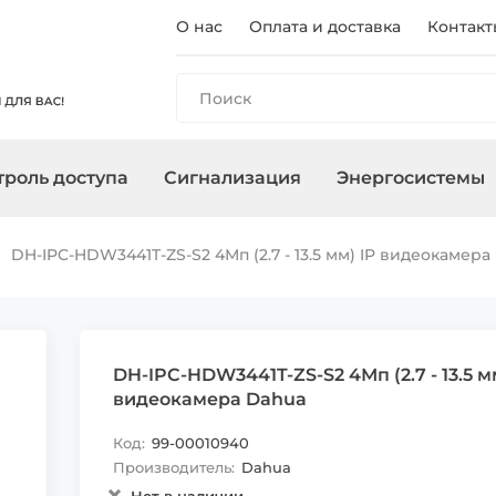
О нас
Оплата и доставка
Контакт
роль доступа
Сигнализация
Энергосистемы
ы
панели
и
оры
очного
Регистраторы
Контроллеры/
Охранные сирены
Зарядные станции
Аксессуары для ПНВ
Сетевое
Терминалы
Управление
Инверторы
DH-IPC-HDW3441T-ZS-S2 4Мп (2.7 - 13.5 мм) IP видеокамера
Считыватели
оборудован
, адаптеры
Карты, брелоки
DH-IPC-HDW3441T-ZS-S2 4Мп (2.7 - 13.5 м
видеокамера Dahua
Код:
99-00010940
Производитель:
Dahua