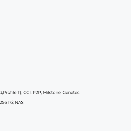
G,Profile T), CGI, P2P, Milstone, Genetec
256 Гб; NAS
н