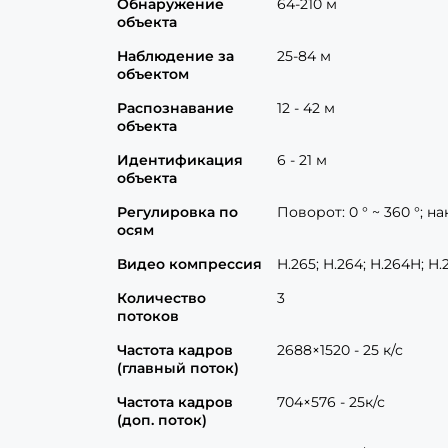
Обнаружение
64-210 м
объекта
Наблюдение за
25-84 м
объектом
Распознавание
12 - 42 м
объекта
Идентификация
6 - 21 м
объекта
Регулировка по
Поворот: 0 ° ~ 360 °; на
осям
Видео компрессия
H.265; H.264; H.264H; H
Количество
3
потоков
Частота кадров
2688×1520 - 25 к/с
(главный поток)
Частота кадров
704×576 - 25к/с
(доп. поток)