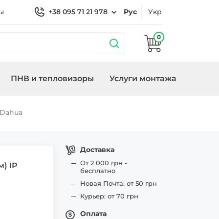
ы
+38 095 71 21 978
Рус
Укр
0
ПНВ и тепловизоры
Услуги монтажа
 охраной
Кронштейны
Замки/СКУД Smart
Генераторы
 Dahua
ие
Lock
Доставка
От 2 000 грн -
м) IP
бесплатно
Новая Почта: от 50 грн
Курьер: от 70 грн
Оплата