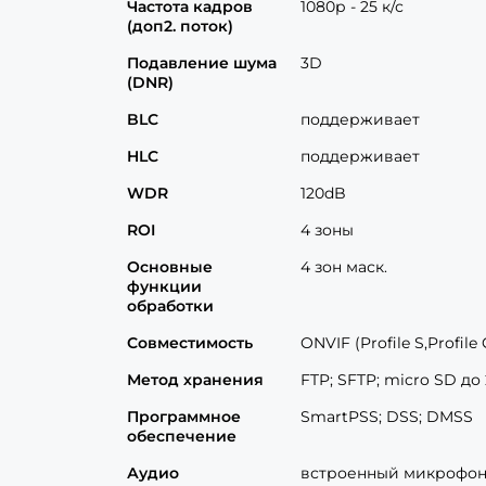
Частота кадров
1080р - 25 к/с
(доп2. поток)
Подавление шума
3D
(DNR)
BLC
поддерживает
HLC
поддерживает
WDR
120dB
ROI
4 зоны
Основные
4 зон маск.
функции
обработки
Совместимость
ONVIF (Profile S,Profile 
Метод хранения
FTP; SFTP; micro SD до 
Программное
SmartPSS; DSS; DMSS
обеспечение
Аудио
встроенный микрофо