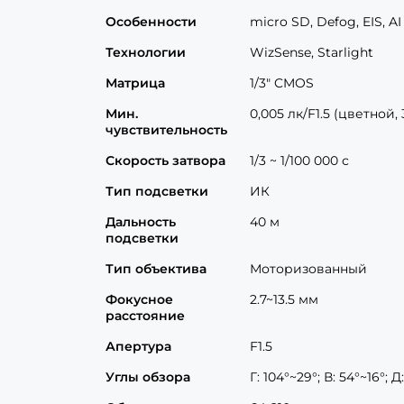
Особенности
micro SD, Defog, EIS, AI
Технологии
WizSense, Starlight
Матрица
1/3" CMOS
Мин.
0,005 лк/F1.5 (цветной, 
чувствительность
Скорость затвора
1/3 ~ 1/100 000 с
Тип подсветки
ИК
Дальность
40 м
подсветки
Тип объектива
Моторизованный
Фокусное
2.7~13.5 мм
расстояние
Апертура
F1.5
Углы обзора
Г: 104°~29°; В: 54°~16°; Д