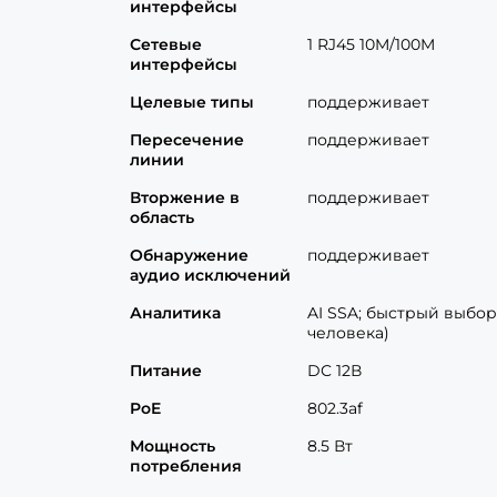
интерфейсы
Сетевые
1 RJ45 10M/100M
интерфейсы
Целевые типы
поддерживает
Пересечение
поддерживает
линии
Вторжение в
поддерживает
область
Обнаружение
поддерживает
аудио исключений
Аналитика
AI SSA; быстрый выбо
человека)
Питание
DC 12В
PoE
802.3af
Мощность
8.5 Вт
потребления