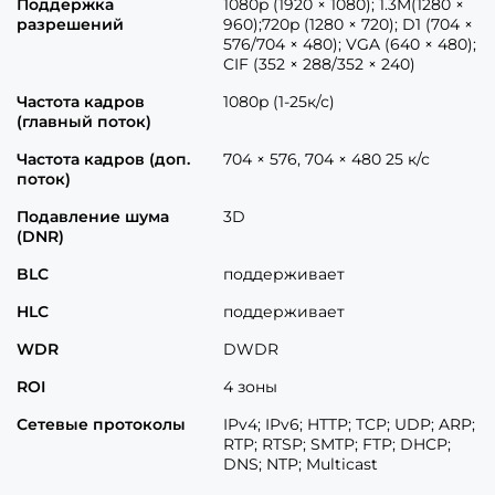
Поддержка
1080p (1920 × 1080); 1.3M(1280 ×
разрешений
960);720p (1280 × 720); D1 (704 ×
576/704 × 480); VGA (640 × 480);
CIF (352 × 288/352 × 240)
Частота кадров
1080p (1-25к/с)
(главный поток)
Частота кадров (доп.
704 × 576, 704 × 480 25 к/с
поток)
Подавление шума
3D
(DNR)
BLC
поддерживает
HLC
поддерживает
WDR
DWDR
ROI
4 зоны
Сетевые протоколы
IPv4; IPv6; HTTP; TCP; UDP; ARP;
RTP; RTSP; SMTP; FTP; DHCP;
DNS; NTP; Multicast