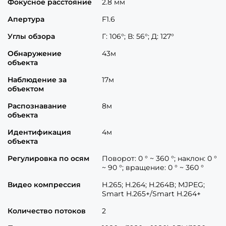
Фокусное расстояние
2.8 мм
Апертура
F1.6
Углы обзора
Г: 106°; В: 56°; Д: 127°
Обнаружение
43м
объекта
Наблюдение за
17м
объектом
Распознавание
8м
объекта
Идентификация
4м
объекта
Регулировка по осям
Поворот: 0 ° ~ 360 °; наклон: 0 °
~ 90 °; вращение: 0 ° ~ 360 °
Видео компрессия
H.265; H.264; H.264B; MJPEG;
Smart H.265+/Smart H.264+
Количество потоков
2