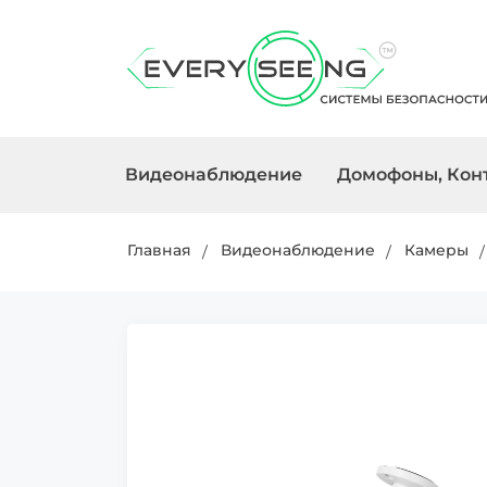
Видеонаблюдение
Домофоны, Конт
Камеры
Мониторы
Охранные ПКП
Источники питания
Тепловизоры
PTZ-камер
Вызывные 
Извещател
Аккумулят
Приборы н
Главная
Видеонаблюдение
Камеры
(ИБП), Стабилизаторы
видения
Передача сигнала
Замки
Комплекты
Кабель
Кнопки
Повербанки
резервного питания
питания