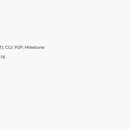
T); CGI; P2P; Milestone
 Гб
н