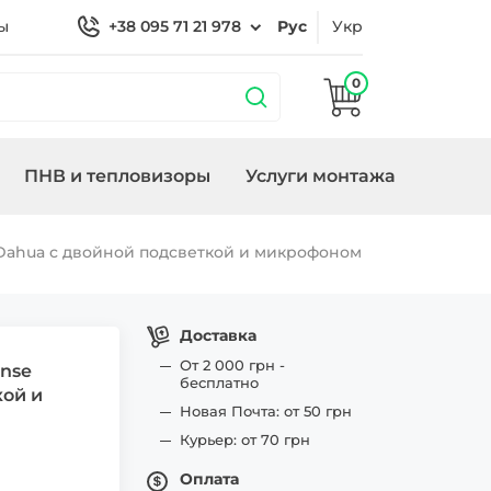
ы
+38 095 71 21 978
Рус
Укр
0
ПНВ и тепловизоры
Услуги монтажа
 охраной
Кронштейны
Замки/СКУД Smart
Генераторы
 Dahua с двойной подсветкой и микрофоном
ие
Lock
Доставка
От 2 000 грн -
ense
бесплатно
кой и
Новая Почта: от 50 грн
Курьер: от 70 грн
Оплата