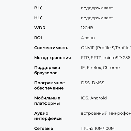
BLC
поддерживает
HLC
поддерживает
WDR
120dB
ROI
4 зоны
Совместимость
ONVIF (Profile S/Profile 
Метод хранения
FTP; SFTP; microSD 256
Поддержка
IE; Firefox; Chrome
браузеров
Программное
DSS, DMSS
обеспечение
Мобильные
IOS, Android
платформы
Аудио
встроенный микрофо
интерфейсы
Сетевые
1 RJ45 10M/100M