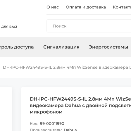
О нас
Оплата и доставка
Контакт
роль доступа
Сигнализация
Энергосистемы
ы
панели
и
оры
очного
Регистраторы
Контроллеры/
Охранные сирены
Зарядные станции
Аксессуары для ПНВ
Сетевое
Терминалы
Управление
Инверторы
DH-IPC-HFW2449S-S-IL 2.8мм 4Мп WizSense видеокамера
Считыватели
оборудован
, адаптеры
Карты, брелоки
DH-IPC-HFW2449S-S-IL 2.8мм 4Мп WizS
видеокамера Dahua с двойной подсвет
микрофоном
Код:
99-00011990
Производитель:
Dahua