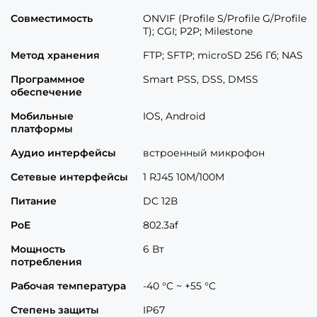
Совместимость
ONVIF (Profile S/Profile G/Profile
T); CGI; P2P; Milestone
Метод хранения
FTP; SFTP; microSD 256 Гб; NAS
Программное
Smart PSS, DSS, DMSS
обеспечение
Мобильные
IOS, Android
платформы
Аудио интерфейсы
встроенный микрофон
Сетевые интерфейсы
1 RJ45 10M/100M
Питание
DC 12В
PoE
802.3af
Мощность
6 Вт
потребления
Рабочая температура
-40 °C ~ +55 °C
Степень защиты
IP67