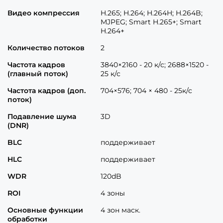
Видео компрессия
H.265; H.264; H.264H; H.264B;
MJPEG; Smart H.265+; Smart
H.264+
Количество потоков
2
Частота кадров
3840×2160 - 20 к/с; 2688×1520 -
(главный поток)
25 к/с
Частота кадров (доп.
704×576; 704 × 480 - 25к/с
поток)
Подавление шума
3D
(DNR)
BLC
поддерживает
HLC
поддерживает
WDR
120dB
ROI
4 зоны
Основные функции
4 зон маск.
обработки