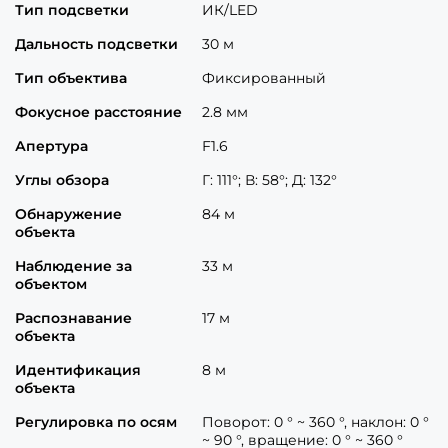
Тип подсветки
ИК/LED
Дальность подсветки
30 м
Тип объектива
Фиксированный
Фокусное расстояние
2.8 мм
Апертура
F1.6
Углы обзора
Г: 111°; В: 58°; Д: 132°
Обнаружение
84 м
объекта
Наблюдение за
33 м
объектом
Распознавание
17 м
объекта
Идентификация
8 м
объекта
Регулировка по осям
Поворот: 0 ° ~ 360 °, наклон: 0 °
~ 90 °, вращение: 0 ° ~ 360 °