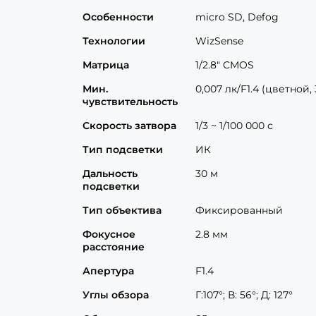
Особенности
micro SD, Defog
Технологии
WizSense
Матрица
1/2.8" CMOS
Мин.
0,007 лк/F1.4 (цветной, 3
чувствительность
Скорость затвора
1/3 ~ 1/100 000 с
Тип подсветки
ИК
Дальность
30 м
подсветки
Тип объектива
Фиксированный
Фокусное
2.8 мм
расстояние
Апертура
F1.4
Углы обзора
Г:107°; В: 56°; Д: 127°