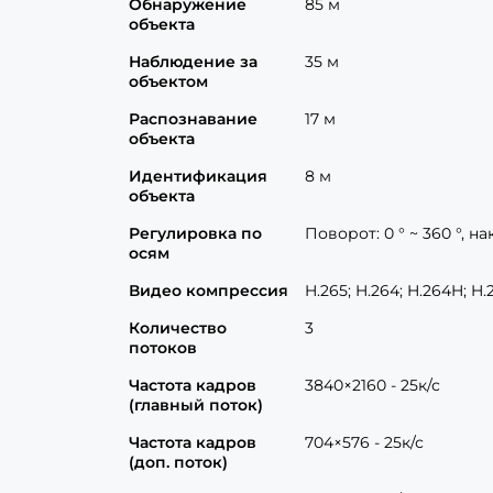
Обнаружение
85 м
объекта
Наблюдение за
35 м
объектом
Распознавание
17 м
объекта
Идентификация
8 м
объекта
Регулировка по
Поворот: 0 ° ~ 360 °, на
осям
Видео компрессия
H.265; H.264; H.264H; H.
Количество
3
потоков
Частота кадров
3840×2160 - 25к/с
(главный поток)
Частота кадров
704×576 - 25к/с
(доп. поток)