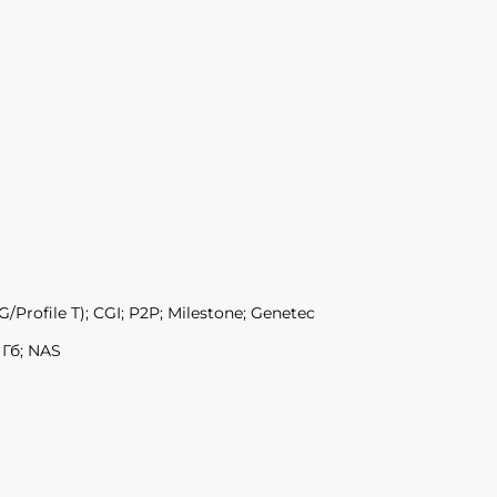
G/Profile T); CGI; P2P; Milestone; Genetec
 Гб; NAS