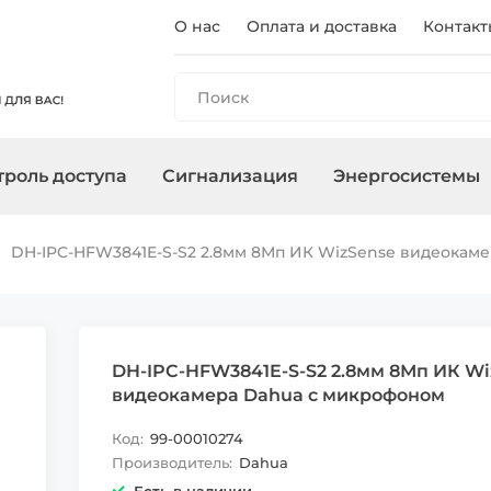
О нас
Оплата и доставка
Контакт
роль доступа
Сигнализация
Энергосистемы
ы
панели
и
оры
очного
Регистраторы
Контроллеры/
Охранные сирены
Зарядные станции
Аксессуары для ПНВ
Сетевое
Терминалы
Управление
Инверторы
DH-IPC-HFW3841E-S-S2 2.8мм 8Мп ИК WizSense видеокам
Считыватели
оборудован
, адаптеры
Карты, брелоки
DH-IPC-HFW3841E-S-S2 2.8мм 8Мп ИК Wi
видеокамера Dahua с микрофоном
Код:
99-00010274
Производитель:
Dahua