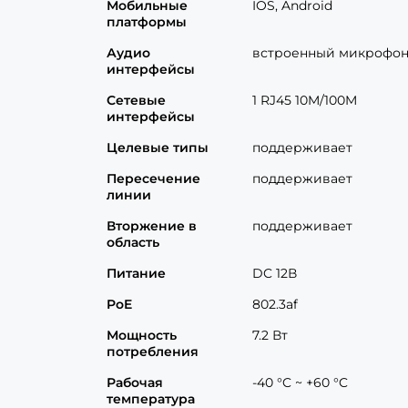
Мобильные
IOS, Android
платформы
Аудио
встроенный микрофо
интерфейсы
Сетевые
1 RJ45 10M/100M
интерфейсы
Целевые типы
поддерживает
Пересечение
поддерживает
линии
Вторжение в
поддерживает
область
Питание
DC 12В
PoE
802.3af
Мощность
7.2 Вт
потребления
Рабочая
-40 °C ~ +60 °C
температура