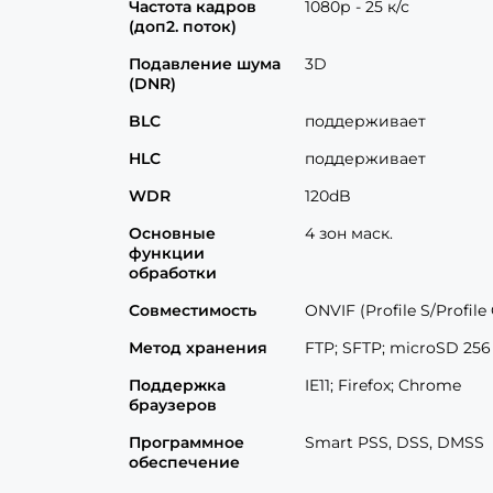
Частота кадров
1080р - 25 к/с
(доп2. поток)
Подавление шума
3D
(DNR)
BLC
поддерживает
HLC
поддерживает
WDR
120dB
Основные
4 зон маск.
функции
обработки
Совместимость
ONVIF (Profile S/Profile 
Метод хранения
FTP; SFTP; microSD 256
Поддержка
IE11; Firefox; Chrome
браузеров
Программное
Smart PSS, DSS, DMSS
обеспечение