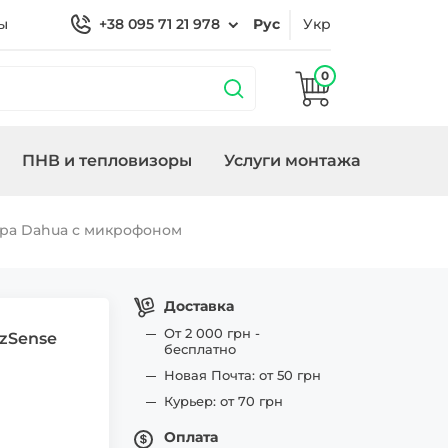
ы
+38 095 71 21 978
Рус
Укр
0
ПНВ и тепловизоры
Услуги монтажа
 охраной
Кронштейны
Замки/СКУД Smart
Генераторы
ера Dahua с микрофоном
ие
Lock
Доставка
От 2 000 грн -
zSense
бесплатно
Новая Почта: от 50 грн
Курьер: от 70 грн
Оплата