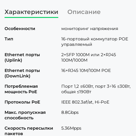
Характеристики
Описание
Особенности
мониторинг напряжения
Тип
16-портовый коммутатор POE
управляемый
Ethernet порты
2×SFP 1000M или 2×RJ45
(Uplink)
100M/1000M
Ethernet порты
16×RJ45 10M/100M POE
(DownLink)
Потребляемая
Порт 1,2 ≤60Вт, порт 3÷16 ≤30Вт,
мощность PoE
общая ≤190Вт
Протоколы PoE
IEEE 802.3af/at, Hi-PoE
Макс. пропускная
8.8Gbps
способность
Скорость пересылки
5.36Mpps
пакетов