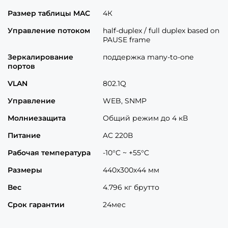
Размер таблицы MAC
4К
Управление потоком
half-duplex / full duplex based on
PAUSE frame
Зеркалирование
поддержка many-to-one
портов
VLAN
802.1Q
Управление
WEB, SNMP
Молниезащита
Общий режим до 4 кВ
Питание
AC 220В
Рабочая температура
-10°C ~ +55°C
Размеры
440х300х44 мм
Вес
4.796 кг брутто
Срок гарантии
24мес