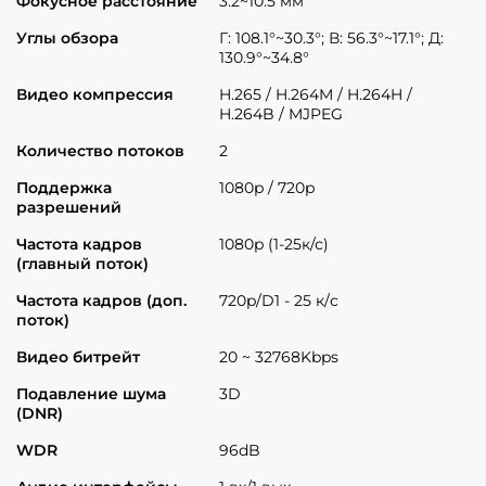
Фокусное расстояние
3.2~10.5 мм
Углы обзора
Г: 108.1°~30.3°; В: 56.3°~17.1°; Д:
130.9°~34.8°
Видео компрессия
H.265 / H.264M / H.264H /
H.264B / MJPEG
Количество потоков
2
Поддержка
1080p / 720p
разрешений
Частота кадров
1080p (1-25к/с)
(главный поток)
Частота кадров (доп.
720p/D1 - 25 к/c
поток)
Видео битрейт
20 ~ 32768Kbps
Подавление шума
3D
(DNR)
WDR
96dB