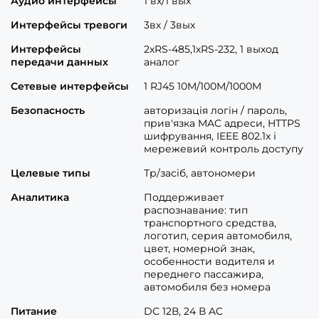
Аудио интерфейсы
1 вх/1 вых
Интерфейсы тревоги
3вх / 3вых
Интерфейсы
2хRS-485,1хRS-232, 1 выход
передачи данных
аналог
Сетевые интерфейсы
1 RJ45 10M/100M/1000M
Безопасность
авторизація логін / пароль,
прив'язка MAC адреси, HTTPS
шифрування, IEEE 802.1x і
мережевий контроль доступу
Целевые типы
Тр/засіб, автономери
Аналитика
Поддерживает
распознавание: тип
транспортного средства,
логотип, серия автомобиля,
цвет, номерной знак,
особенности водителя и
переднего пассажира,
автомобиля без номера
Питание
DC 12В, 24 В AC