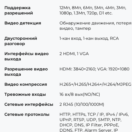
Поддержка
12Мп, 8Мп, 6Мп, 5Мп, 4Мп, 3Мп,
разрешений
1080p, 1.3Мп, 720p, D1 etc.
Видео детекция
Обнаружение движения, потеря
видео, тампер
Двусторонний
1-кан вход, 1-кан выход, RCA
разговор
Интерфейсы видео
2 HDMI, 1 VGA
выхода
Разрешение видео
HDMI: 3840×2160; VGA: 1920×1080
выхода
Видео компрессия
H.265+/H.265/H.264+/H.264/MJPEG
Тревожные входы
16 вх/8 вых(NO/NC)
Сетевые интерфейсы
2 RJ45 (10/100/1000M)
Сетевые протоколы
HTTP, HTTPs, TCP / IP, IPv4 / IPv6,
UPnP, RTSP, UDP, SMTP, NTP,
DHCP, DNS, IP Filter, PPPoE,
DDNS, FTP, Alarm Server, IP