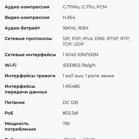
Аудио компрессия
G.711Mu; G.711u; PCM
Видео компрессия
H.264
Аудио битрейт
16KHz, 16Bit
Сетевые протоколы
SIP; P2P; IPv4; DNS; RTSP; RTP;
TCP; UDP
Сетевые интерфейсы
1 RJ45 10M/100M
Wi-Fi
IEEE802.11b/g/n
Интерфейсы тревоги
1 вх/1 вых, 1 реле замка
Интерфейсы
1-RS485
передачи данных
Питание
DC 12В
PoE
802.3af
Мощность
7Вт
потребления