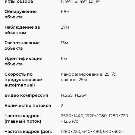
Углы обзора
Г: 94°, В: 49°, Д: 114°
Обнаружение
68м
объекта
Наблюдение за
27м
объектом
Распознавание
13м
объекта
Идентификация
6м
объекта
Скорость по
панорамирование: 25 °/с;
предустановкам
наклон: 25°/с
auto(manual)
Видео компрессия
H.265, H.264
Количество потоков
2
Частота кадров
2560×1440, 1920×1080, 1280×720
(главный поток)
- 12.5 к/с
Частота кадров (доп.
1280×720, 640×480, 640×360 -