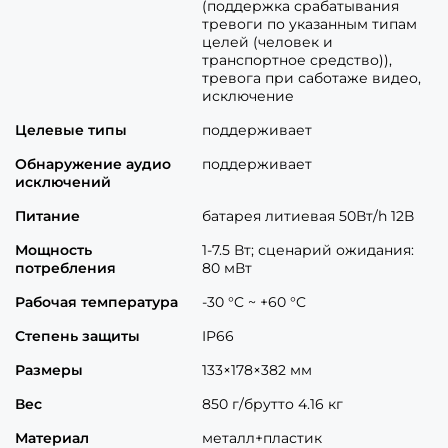
(поддержка срабатывания
тревоги по указанным типам
целей (человек и
транспортное средство)),
тревога при саботаже видео,
исключение
Целевые типы
поддерживает
Обнаружение аудио
поддерживает
исключений
Питание
батарея литиевая 50Вт/h 12В
Мощность
1-7.5 Вт; сценарий ожидания:
потребления
80 мВт
Рабочая температура
-30 °C ~ +60 °C
Степень защиты
IP66
Размеры
133×178×382 мм
Вес
850 г/брутто 4.16 кг
Материал
металл+пластик