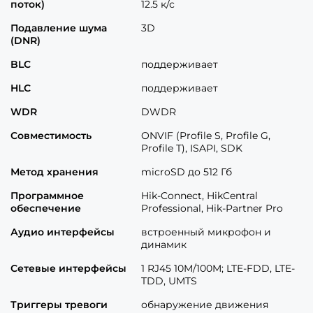
поток)
12.5 к/с
Подавление шума
3D
(DNR)
BLC
поддерживает
HLC
поддерживает
WDR
DWDR
Совместимость
ONVIF (Profile S, Profile G,
Profile T), ISAPI, SDK
Метод хранения
microSD до 512 Гб
Программное
Hik-Connect, HikCentral
обеспечение
Professional, Hik-Partner Pro
Аудио интерфейсы
встроенный микрофон и
динамик
Сетевые интерфейсы
1 RJ45 10M/100M; LTE-FDD, LTE-
TDD, UMTS
Триггеры тревоги
обнаружение движения