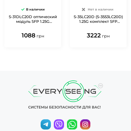
В наличии
Нет в наличии
S-31DLC20D оптический
S-35LC20D (S-3553LC20D)
модуль SFP 1.25G
1.25G комплект SFP
MikroTik
модулей (Rx / Tx)
MikroTik
1088
3222
грн
грн