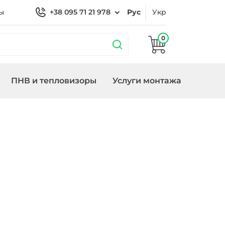
ы
+38 095 71 21 978
Рус
Укр
0
ПНВ и тепловизоры
Услуги монтажа
 охраной
Кронштейны
Замки/СКУД Smart
Генераторы
ие
Lock