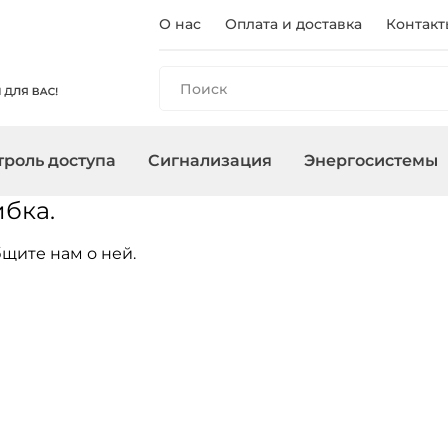
О нас
Оплата и доставка
Контакт
роль доступа
Сигнализация
Энергосистемы
бка.
ы
панели
и
оры
очного
Регистраторы
Контроллеры/
Охранные сирены
Зарядные станции
Аксессуары для ПНВ
Сетевое
Терминалы
Управление
Инверторы
Считыватели
оборудован
щите нам о ней.
, адаптеры
Карты, брелоки