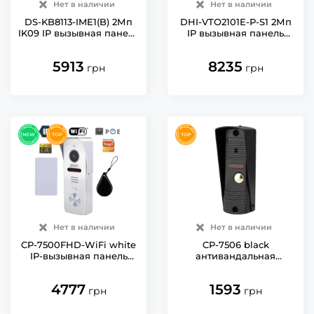
Нет в наличии
Нет в наличии
DS-KB8113-IME1(B) 2Мп
DHI-VTO2101E-P-S1 2Мп
IK09 IP вызывная панель
IP вызывная панель
Hikvision
Dahua
5913
8235
грн
грн
Нет в наличии
Нет в наличии
CP-7500FHD-WiFi white
CP-7506 black
IP-вызывная панель
антивандальная
Seven со встроенным
вызывная панель
считывателем карт
домофона Seven
4777
1593
Mifare
грн
грн