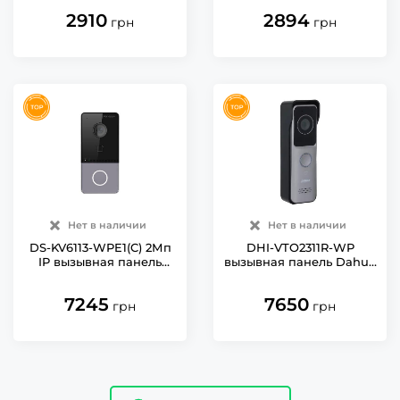
2910
2894
грн
грн
Нет в наличии
Нет в наличии
DS-KV6113-WPE1(C) 2Мп
DHI-VTO2311R-WP
IP вызывная панель
вызывная панель Dahua
Hikvision с Wi-Fi
с Wi-Fi
7245
7650
грн
грн