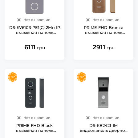
Нет в наличии
Нет в наличии
DS-KV6103-PE1(С) 2Мп IP
PRIME FHD Bronze
вызывная панель
вызывная панель
Hikvision IP65
NeoLight
6111
2911
грн
грн
Нет в наличии
Нет в наличии
PRIME FHD Black
DS-KB2421-IM
вызывная панель
видеопанель дверной
NeoLight
коммуникатор Hikvision