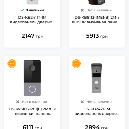
В наличии
Нет в наличии
DS-KB2411T-IM
DS-KB8113-IME1(B) 2Мп
видеопанель дверной
IK09 IP вызывная панель
коммуникатор Hikvision
Hikvision
2147
5913
грн
грн
Нет в наличии
Нет в наличии
DS-KV6103-PE1(С) 2Мп IP
DS-KB2421-IM
вызывная панель
видеопанель дверной
Hikvision IP65
коммуникатор Hikvision
6111
2894
грн
грн