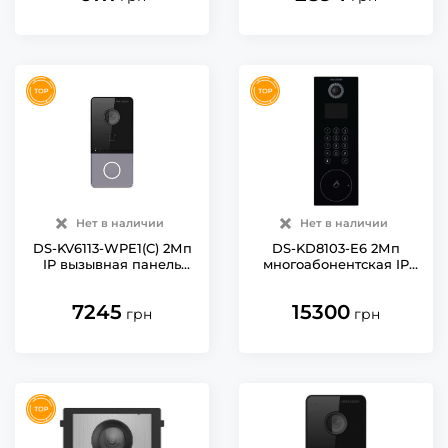
Нет в наличии
Нет в наличии
DS-KV6113-WPE1(C) 2Мп
DS-KD8103-E6 2Мп
IP вызывная панель
многоабонентская IP
Hikvision с Wi-Fi
вызывная панель
Hikvision
7245
15300
грн
грн