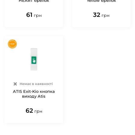
HEART брелок
Yellow брелок
61
32
грн
грн
Немає в наявності
ATIS Exit-Kio кнопка
виходу Atis
62
грн