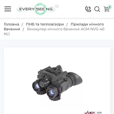
0
Головна
ПНБ та тепловізори
Прилади нічного
бачення
Бінокуляр нічного бачення AGM NVG-40
NL1