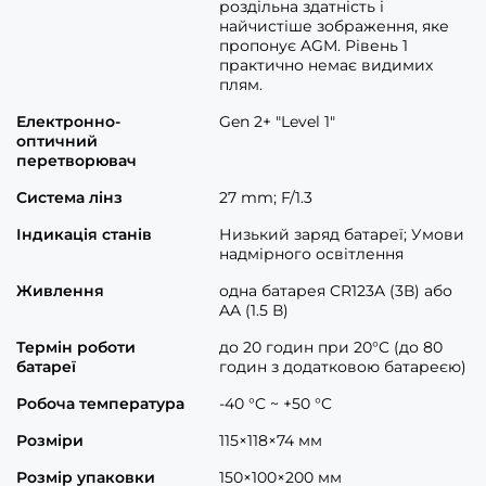
роздільна здатність і
найчистіше зображення, яке
пропонує AGM. Рівень 1
практично немає видимих
плям.
Електронно-
Gen 2+ "Level 1"
оптичний
перетворювач
Система лінз
27 mm; F/1.3
Індикація станів
Низький заряд батареї; Умови
надмірного освітлення
Живлення
одна батарея CR123A (3В) або
AA (1.5 В)
Термін роботи
до 20 годин при 20°C (до 80
батареї
годин з додатковою батареєю)
Робоча температура
-40 °C ~ +50 °C
Розміри
115×118×74 мм
Розмір упаковки
150×100×200 мм