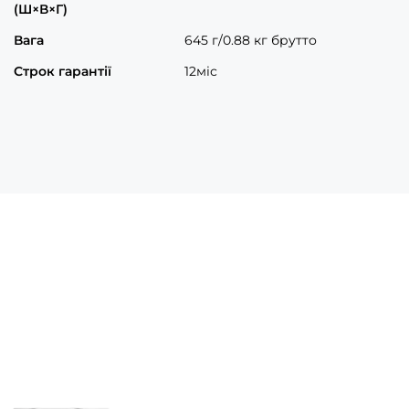
(Ш×В×Г)
Вага
645 г/0.88 кг брутто
Строк гарантії
12міс