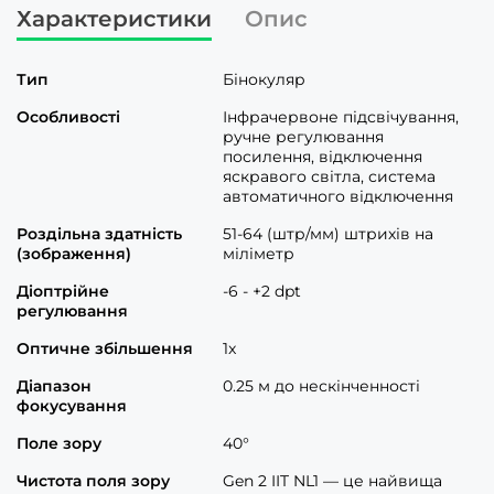
Характеристики
Опис
Тип
Бінокуляр
Особливості
Інфрачервоне підсвічування,
ручне регулювання
посилення, відключення
яскравого світла, система
автоматичного відключення
Роздільна здатність
51-64 (штр/мм) штрихів на
(зображення)
міліметр
Діоптрійне
-6 - +2 dpt
регулювання
Оптичне збільшення
1x
Діапазон
0.25 м до нескінченності
фокусування
Поле зору
40°
Чистота поля зору
Gen 2 IIT NL1 — це найвища