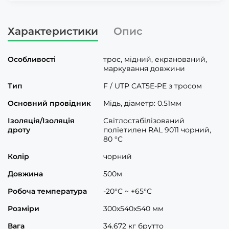
Характеристики
Опис
Особливості
трос, мідний, екранований,
маркування довжини
Тип
F / UTP CAT5E-PE з тросом
Основний провідник
Мідь, діаметр: 0.51мм
Ізоляція/Ізоляція
Світлостабілізований
дроту
поліетилен RAL 9011 чорний,
80 °C
Колір
чорний
Довжина
500м
Робоча температура
-20°C ~ +65°C
Розміри
300x540x540 мм
Вага
34.672 кг брутто