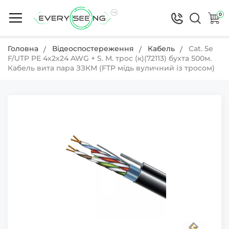
0
Головна
Відеоспостереження
Кабель
Cat. 5e
F/UTP PE 4х2х24 AWG + S. M. трос (к)(72113) бухта 500м.
Кабель вита пара ЗЗКМ (FTP мідь вуличний із тросом)