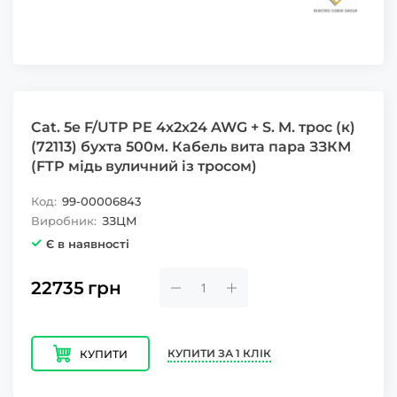
Cat. 5e F/UTP PE 4х2х24 AWG + S. M. трос (к)
(72113) бухта 500м. Кабель вита пара ЗЗКМ
(FTP мідь вуличний із тросом)
Код:
99-00006843
Виробник:
ЗЗЦМ
Є в наявності
22735
грн
КУПИТИ ЗА 1 КЛІК
КУПИТИ