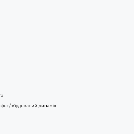
та
фон/вбудований динамік