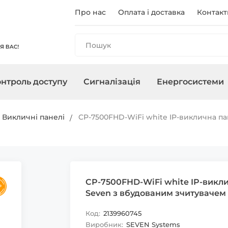
Про нас
Оплата і доставка
Контакт
нтроль доступу
Сигналізація
Енергосистеми
и
анелі
і
ри
чного
Реєстратори
Контролери/Зчитувачі
Охоронні сирени
Зарядні станції
Аксесуари для ПНБ
Мережеве о
Термінали
Управління 
Інвертори
Викличні панелі
CP-7500FHD-WiFi white IP-виклична п
, адаптери
Карти, брелоки
CP-7500FHD-WiFi white IP-викл
Seven з вбудованим зчитувачем 
Код:
2139960745
Виробник:
SEVEN Systems