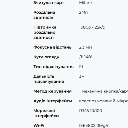
Зчитувач карт
Mifare
Роздільна
2Мп
здатність
Підтримка
1080p - 25к/с
роздільної
здатності
Фокусна відстань
2.3 мм
Кути огляду
Д: 148°
Тип підсвічування
ІЧ
Дальність
3м
підсвічування
Метод керування
1 механічна кнопка/кар
Аудіо інтерфейси
всеспрямований мікро
Мережеві
RJ45 10/100
інтерфейси
Wi-Fi
IEEE802.11b/g/n