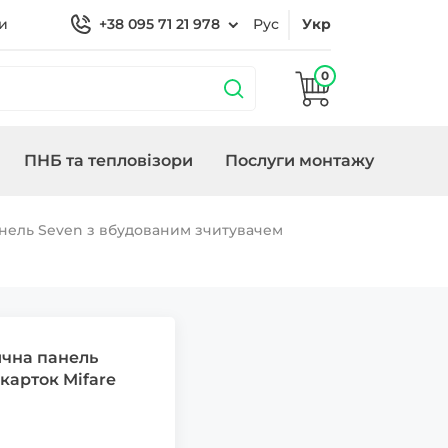
и
+38 095 71 21 978
Рус
Укр
0
ПНБ та тепловізори
Послуги монтажу
бладнання
охороною
Кронштейни
Замки/СКУД Smart
Генератори
анель Seven з вбудованим зчитувачем
Lock
ична панель
карток Mifare