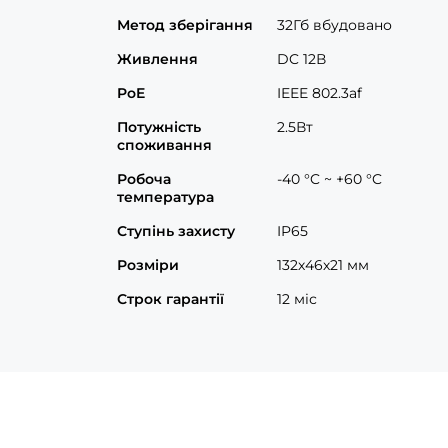
Метод зберігання
32Гб вбудовано
Живлення
DC 12В
PoE
IEEE 802.3af
Потужність
2.5Вт
споживання
Робоча
-40 °C ~ +60 °C
температура
Ступінь захисту
IP65
Розміри
132х46х21 мм
Строк гарантії
12 міс