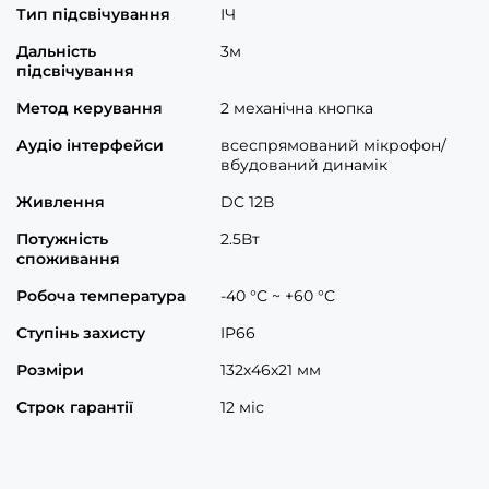
Тип підсвічування
ІЧ
Дальність
3м
підсвічування
Метод керування
2 механічна кнопка
Аудіо інтерфейси
всеспрямований мікрофон/
вбудований динамік
Живлення
DC 12В
Потужність
2.5Вт
споживання
Робоча температура
-40 °C ~ +60 °C
Ступінь захисту
IP66
Розміри
132х46х21 мм
Строк гарантії
12 міс