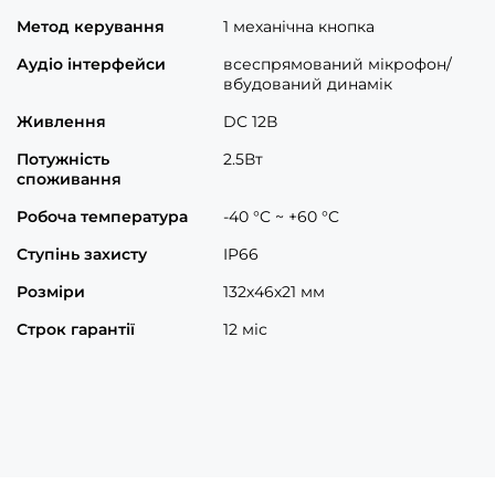
Метод керування
1 механічна кнопка
Аудіо інтерфейси
всеспрямований мікрофон/
вбудований динамік
Живлення
DC 12В
Потужність
2.5Вт
споживання
Робоча температура
-40 °C ~ +60 °C
Ступінь захисту
IP66
Розміри
132х46х21 мм
Строк гарантії
12 міс