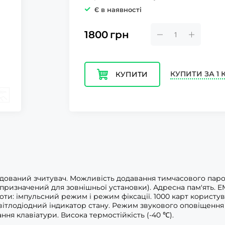
Є в наявності
1800
грн
КУПИТИ ЗА 1 
КУПИТИ
дований зчитувач. Можливість додавання тимчасового парол
P67 (призначений для зовнішньої установки). Адресна пам'ять
ти: імпульсний режим і режим фіксації. 1000 карт користува
вітлодіодний індикатор стану. Режим звукового оповіщення
ння клавіатури. Висока термостійкість (-40 ℃).