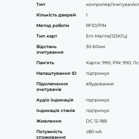
Тип
контролер/зчитувач/кл
Кількість дверей
1
Метод роботи
RFID/PIN
Тип карт
Em-Marine(125КГц)
Відстань
30-60мм
зчитування
Пам'ять
Карти: 990; PIN: 990; Гіс
Налаштування ID
підтримує
Підключення
вбудований
зчитувачів
Аудіо індикація
підтримує
Індикація станів
підтримує
Живлення
DC 12-18В
Потужність
≤80 мА
споживання