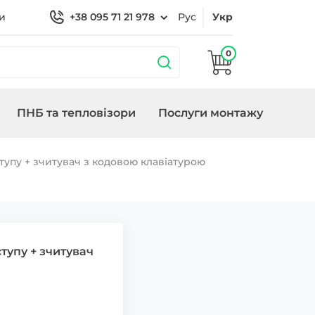
и
+38 095 71 21 978
Рус
Укр
0
ПНБ та тепловізори
Послуги монтажу
бладнання
охороною
Кронштейни
Замки/СКУД Smart
Генератори
тупу + зчитувач з кодовою клавіатурою
Lock
тупу + зчитувач