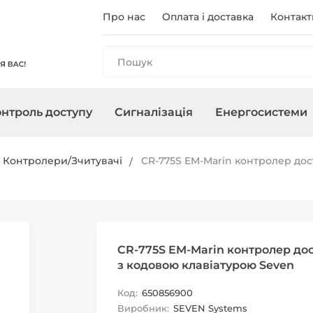
Про нас
Оплата і доставка
Контакт
нтроль доступу
Сигналізація
Енергосистеми
и
анелі
і
ри
чного
Реєстратори
Контролери/Зчитувачі
Охоронні сирени
Зарядні станції
Аксесуари для ПНБ
Мережеве о
Термінали
Управління 
Інвертори
Контролери/Зчитувачі
CR-775S EM-Marin контролер дос
, адаптери
Карти, брелоки
CR-775S EM-Marin контролер дос
з кодовою клавіатурою Seven
Код:
650856900
Виробник:
SEVEN Systems