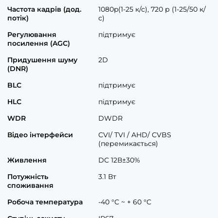
Частота кадрів (дод.
1080p(1-25 к/с), 720 р (1-25/50 к/
потік)
с)
Регулювання
підтримує
посилення (AGC)
Придушення шуму
2D
(DNR)
BLC
підтримує
HLC
підтримує
WDR
DWDR
Відео інтерфейси
CVI/ TVI / AHD/ CVBS
(перемикається)
Живлення
DC 12В±30%
Потужність
3.1 Вт
споживання
Робоча температура
-40 °C ~ + 60 °C