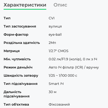
Характеристики
Опис
Тип
CVI
Тип застосування
вулиця
Форм-фактор
eye-ball
Роздільна здатність
2Мп
Матриця
1/2.7" CMOS
Мін. чутливість
0.02 лк/F1.9 (колір), 0 лк з ІЧ
Режим день/ніч
Авто ІЧ фільтр (ICR) / вручну
Швидкість затвору
1/25 ~ 1/100 000 с
Тип підсвічування
Smart ІЧ
Дальність
30 м
підсвічування
Тип об'єктива
Фіксований