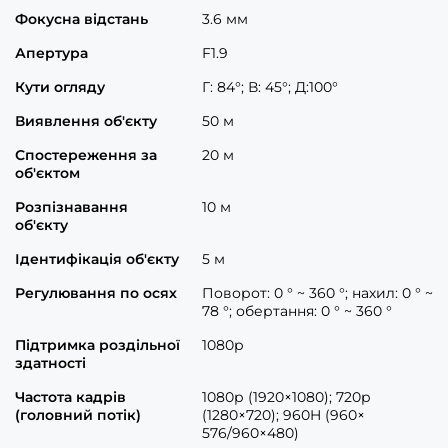
Фокусна відстань
3.6 мм
Апертура
F1.9
Кути огляду
Г: 84°; В: 45°; Д:100°
Виявлення об'єкту
50 м
Спостереження за
20 м
об'єктом
Розпізнавання
10 м
об'єкту
Ідентифікація об'єкту
5 м
Регулювання по осях
Поворот: 0 ° ~ 360 °; нахил: 0 ° ~
78 °; обертання: 0 ° ~ 360 °
Підтримка роздільної
1080р
здатності
Частота кадрів
1080р (1920×1080); 720р
(головний потік)
(1280×720); 960H (960×
576/960×480)