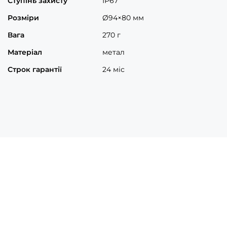
Ступінь захисту
ІР67
Розміри
Ø94×80 мм
Вага
270 г
Матеріал
метал
Строк гарантії
24 міс