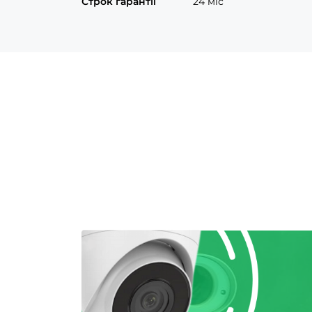
Строк гарантії
24 міс