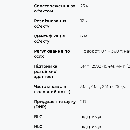
Спостереження за
25 м
об'єктом
Розпізнавання
12 м
об'єкту
Ідентифікація
6 м
об'єкту
Регулювання по
Поворот: 0 ° ~ 360 °; нах
осях
Підтримка
5Мп (2592×1944); 4Мп (
роздільної
здатності
Частота кадрів
5Мп, 4Мп, 2Мп - 25 к/с
(головний потік)
Придушення шуму
2D
(DNR)
BLC
підтримує
HLC
підтримує