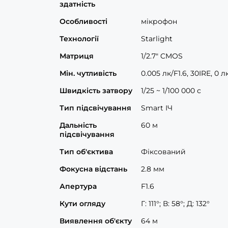
здатність
Особливості
мікрофон
Технології
Starlight
Матриця
1/2.7" CMOS
Мін. чутливість
0.005 лк/F1.6, 30IRE, 0 лк
Швидкість затвору
1/25 ~ 1/100 000 с
Тип підсвічування
Smart ІЧ
Дальність
60 м
підсвічування
Тип об'єктива
Фіксований
Фокусна відстань
2.8 мм
Апертура
F1.6
Кути огляду
Г: 111°; В: 58°; Д: 132°
Виявлення об'єкту
64 м