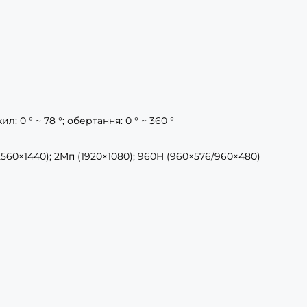
ил: 0 ° ~ 78 °; обертання: 0 ° ~ 360 °
2560×1440); 2Мп (1920×1080); 960H (960×576/960×480)