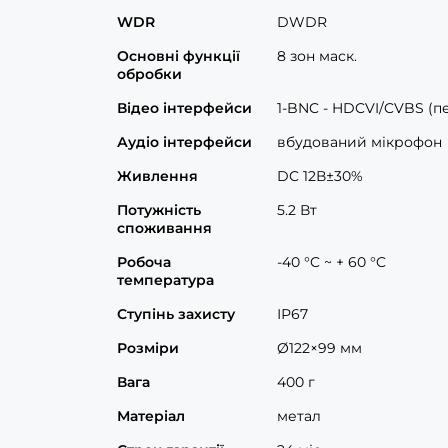
WDR
DWDR
Основні функції
8 зон маск.
обробки
Відео інтерфейси
1-BNC - HDCVI/CVBS (п
Аудіо інтерфейси
вбудований мікрофон
Живлення
DC 12В±30%
Потужність
5.2 Вт
споживання
Робоча
-40 °C ~ + 60 °C
температура
Ступінь захисту
ІР67
Розміри
Ø122×99 мм
Вага
400 г
Матеріал
метал