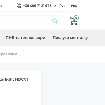
и
+38 095 71 21 978
Рус
Укр
0
ПНБ та тепловізори
Послуги монтажу
бладнання
охороною
Кронштейни
Замки/СКУД Smart
Генератори
ера Dahua
Lock
rlight HDCVI