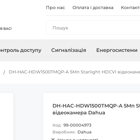
Про нас
Оплата і доставка
Контакт
нтроль доступу
Сигналізація
Енергосистеми
и
анелі
і
ри
чного
Реєстратори
Контролери/Зчитувачі
Охоронні сирени
Зарядні станції
Аксесуари для ПНБ
Мережеве о
Термінали
Управління 
Інвертори
и
DH-HAC-HDW1500TMQP-A 5Mп Starlight HDCVI відеокам
, адаптери
Карти, брелоки
DH-HAC-HDW1500TMQP-A 5Mп Sta
відеокамера Dahua
Код:
99-00004973
Виробник:
Dahua