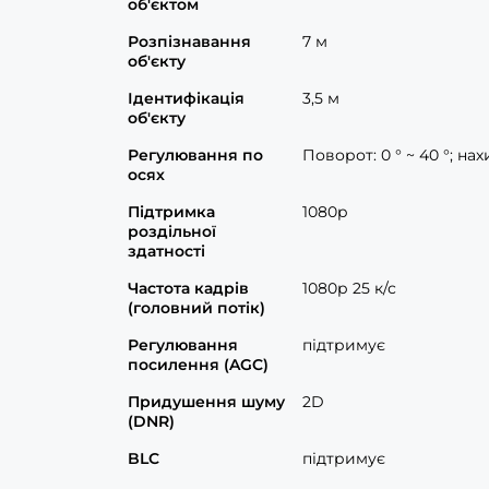
об'єктом
Розпізнавання
7 м
об'єкту
Ідентифікація
3,5 м
об'єкту
Регулювання по
Поворот: 0 ° ~ 40 °; нахи
осях
Підтримка
1080p
роздільної
здатності
Частота кадрів
1080р 25 к/с
(головний потік)
Регулювання
підтримує
посилення (AGC)
Придушення шуму
2D
(DNR)
BLC
підтримує