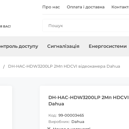
Про нас
Оплата і доставка
Контакт
нтроль доступу
Сигналізація
Енергосистеми
и
анелі
і
ри
чного
Реєстратори
Контролери/Зчитувачі
Охоронні сирени
Зарядні станції
Аксесуари для ПНБ
Мережеве о
Термінали
Управління 
Інвертори
и
DH-HAC-HDW3200LP 2Мп HDCVI відеокамера Dahua
, адаптери
Карти, брелоки
DH-HAC-HDW3200LP 2Мп HDCVI 
Dahua
Код:
99-00003465
Виробник:
Dahua