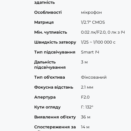
здатність
Особливості
мікрофон
Матриця
1/2.7" CMOS
Мін. чутливість
0.02 лк/F2.0, 0 лк з ІЧ
Швидкість затвору
1/25 ~ 1/100 000 с
Тип підсвічування
Smart ІЧ
Дальність
3 м
підсвічування
Тип об'єктива
Фіксований
Фокусна відстань
2.1 мм
Апертура
F2.0
Кути огляду
Г: 132°
Виявлення об'єкту
36 м
Спостереження за
14 м