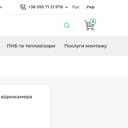
и
+38 095 71 21 978
Рус
Укр
0
ПНБ та тепловізори
Послуги монтажу
бладнання
охороною
Кронштейни
Замки/СКУД Smart
Генератори
Lock
відеокамера