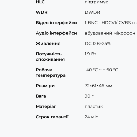
HLC
підтримує
WDR
DWDR
Відео інтерфейси
1-BNC - HDCVI/ CVBS (
Аудіо інтерфейси
вбудований мікрофон
Живлення
DC 12В±25%
Потужність
1.9 Вт
споживання
Робоча
-40 °C ~ + 60 °C
температура
Розміри
72×61×46 мм
Вага
90 г
Матеріал
пластик
Строк гарантії
24 міс