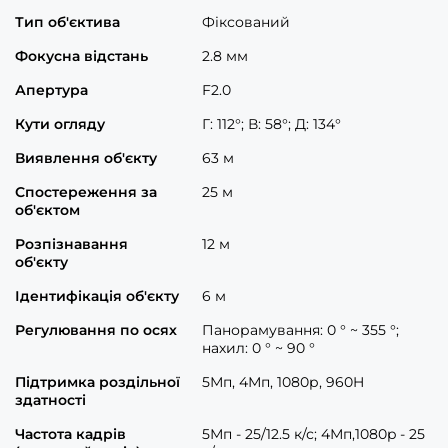
Тип об'єктива
Фіксований
Фокусна відстань
2.8 мм
Апертура
F2.0
Кути огляду
Г: 112°; В: 58°; Д: 134°
Виявлення об'єкту
63 м
Спостереження за
25 м
об'єктом
Розпізнавання
12 м
об'єкту
Ідентифікація об'єкту
6 м
Регулювання по осях
Панорамування: 0 ° ~ 355 °;
нахил: 0 ° ~ 90 °
Підтримка роздільної
5Мп, 4Мп, 1080р, 960H
здатності
Частота кадрів
5Мп - 25/12.5 к/с; 4Мп,1080p - 25