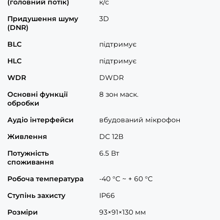
(головний потік)
к/с
Придушення шуму
3D
(DNR)
BLC
підтримує
HLC
підтримує
WDR
DWDR
Основні функції
8 зон маск.
обробки
Аудіо інтерфейси
вбудований мікрофон
Живлення
DC 12В
Потужність
6.5 Вт
споживання
Робоча температура
-40 °C ~ + 60 °C
Ступінь захисту
ІР66
Розміри
93×91×130 мм