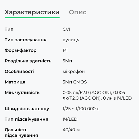
Характеристики
Опис
Тип
CVI
Тип застосування
вулиця
Форм-фактор
PT
Роздільна здатність
5Мп
Особливості
мікрофон
Матриця
5Мп CMOS
Мін. чутливість
0.05 лк/F2.0 (AGC ON), 0.005
лк/F2.0 (AGC ON), 0 лк з ІЧ/LED
Швидкість затвору
1/25 ~ 1/100 000 с
Тип підсвічування
ІЧ/LED
Дальність
40/40 м
підсвічування