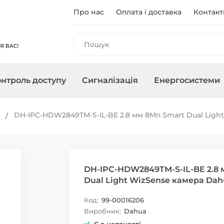
Про нас
Оплата і доставка
Контакт
нтроль доступу
Сигналізація
Енергосистеми
и
анелі
і
ри
чного
Реєстратори
Контролери/Зчитувачі
Охоронні сирени
Зарядні станції
Аксесуари для ПНБ
Мережеве о
Термінали
Управління 
Інвертори
и
DH-IPC-HDW2849TM-S-IL-BE 2.8 мм 8Мп Smart Dual Ligh
, адаптери
Карти, брелоки
DH-IPC-HDW2849TM-S-IL-BE 2.8 
Dual Light WizSense камера Dah
Код:
99-00016206
Виробник:
Dahua