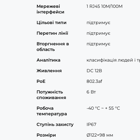
Мережеві
1 RJ45 10M/100М
інтерфейси
Цільові типи
підтримує
Перетин лінії
підтримує
Вторгнення в
підтримує
область
Аналітика
класифікація людей і 
Живлення
DC 12В
PoE
802.3af
Потужність
6 Вт
споживання
Робоча
-40 °C ~ + 55 °C
температура
Ступінь захисту
IP67
Розміри
Ø122×98 мм