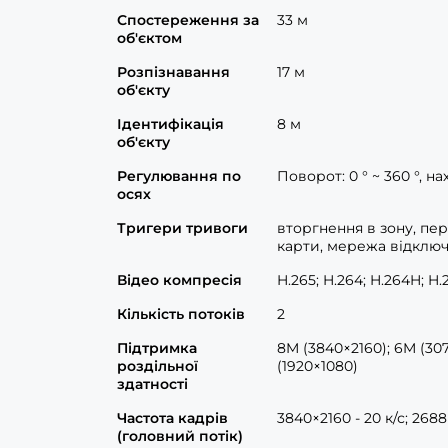
Спостереження за
33 м
об'єктом
Розпізнавання
17 м
об'єкту
Ідентифікація
8 м
об'єкту
Регулювання по
Поворот: 0 ° ~ 360 °, нах
осях
Тригери тривоги
вторгнення в зону, пер
карти, мережа відключ
Відео компресія
H.265; H.264; H.264H; H
Кількість потоків
2
Підтримка
8M (3840×2160); 6M (307
роздільної
(1920×1080)
здатності
Частота кадрів
3840×2160 - 20 к/с; 2688
(головний потік)