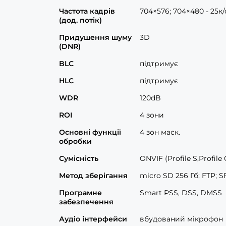
Частота кадрів
704×576; 704×480 - 25к/
(дод. потік)
Придушення шуму
3D
(DNR)
BLC
підтримує
HLC
підтримує
WDR
120dB
ROI
4 зони
Основні функції
4 зон маск.
обробки
Сумісність
ONVIF (Profile S,Profile 
Метод зберігання
micro SD 256 Гб; FTP; S
Програмне
Smart PSS, DSS, DMSS
забезпечення
Аудіо інтерфейси
вбудований мікрофон