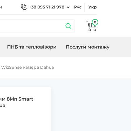
и
+38 095 71 21 978
Рус
Укр
0
ПНБ та тепловізори
Послуги монтажу
бладнання
охороною
Кронштейни
Замки/СКУД Smart
Генератори
t WizSense камера Dahua
Lock
мм 8Мп Smart
ua