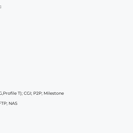
с
G,Profile T); CGI; P2P; Milestone
FTP; NAS