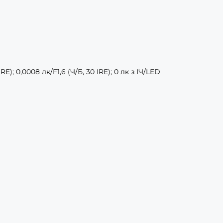
IRE); 0,0008 лк/F1,6 (Ч/Б, 30 IRE); 0 лк з ІЧ/LED