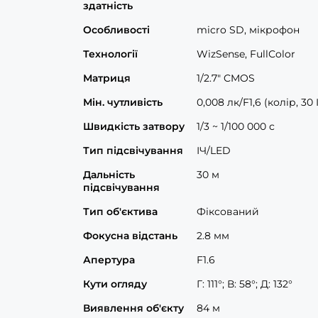
здатність
Особливості
micro SD, мікрофон
Технології
WizSense, FullСolor
Матриця
1/2.7" CMOS
Мін. чутливість
0,008 лк/F1,6 (колір, 30 
Швидкість затвору
1/3 ~ 1/100 000 с
Тип підсвічування
ІЧ/LED
Дальність
30 м
підсвічування
Тип об'єктива
Фіксований
Фокусна відстань
2.8 мм
Апертура
F1.6
Кути огляду
Г: 111°; В: 58°; Д: 132°
Виявлення об'єкту
84 м