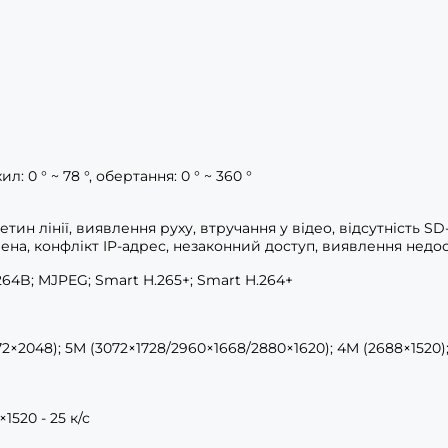
ил: 0 ° ~ 78 °, обертання: 0 ° ~ 360 °
етин лінії, виявлення руху, втручання у відео, відсутність S
ена, конфлікт IP-адрес, незаконний доступ, виявлення недос
.264B; MJPEG; Smart H.265+; Smart H.264+
2×2048); 5M (3072×1728/2960×1668/2880×1620); 4M (2688×1520);
×1520 - 25 к/с