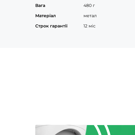
Вага
480 г
Матеріал
метал
Строк гарантії
12 міс