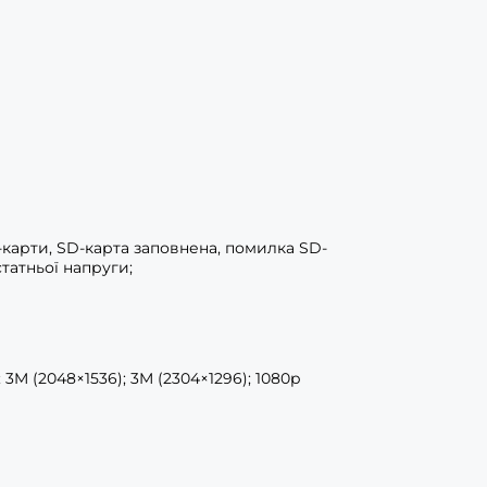
D-карти, SD-карта заповнена, помилка SD-
татньої напруги;
 3M (2048×1536); 3M (2304×1296); 1080p