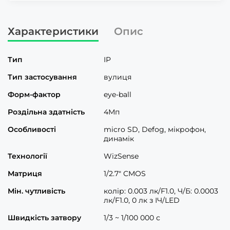
Характеристики
Опис
Тип
IP
Тип застосування
вулиця
Форм-фактор
eye-ball
Роздільна здатність
4Мп
Особливості
micro SD, Defog, мікрофон,
динамік
Технології
WizSense
Матриця
1/2.7" CMOS
Мін. чутливість
колір: 0.003 лк/F1.0, Ч/Б: 0.0003
лк/F1.0, 0 лк з ІЧ/LED
Швидкість затвору
1/3 ~ 1/100 000 с