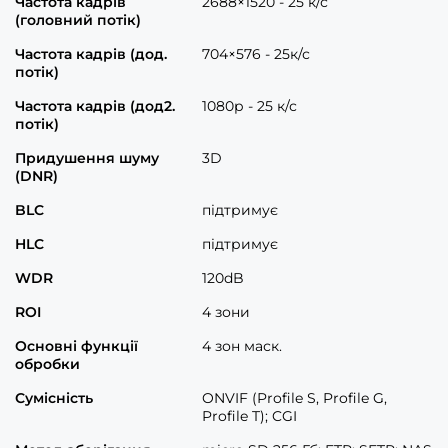
Частота кадрів
2688×1520 - 25 к/с
(головний потік)
Частота кадрів (дод.
704×576 - 25к/с
потік)
Частота кадрів (дод2.
1080р - 25 к/с
потік)
Придушення шуму
3D
(DNR)
BLC
підтримує
HLC
підтримує
WDR
120dB
ROI
4 зони
Основні функції
4 зон маск.
обробки
Сумісність
ONVIF (Profile S, Profile G,
Profile T); CGI