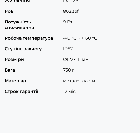
Живлення
DC 12В
PoE
802.3af
Потужність
9 Вт
споживання
Робоча температура
-40 °C ~ + 60 °C
Ступінь захисту
IP67
Розміри
Ø122×111 мм
Вага
750 г
Матеріал
метал+пластик
Строк гарантії
12 міс