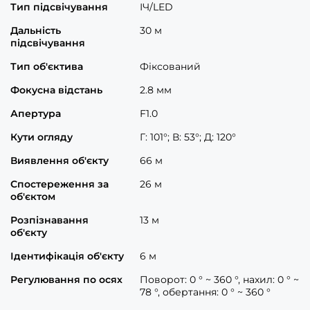
Тип підсвічування
ІЧ/LED
Дальність
30 м
підсвічування
Тип об'єктива
Фіксований
Фокусна відстань
2.8 мм
Апертура
F1.0
Кути огляду
Г: 101°; В: 53°; Д: 120°
Виявлення об'єкту
66 м
Спостереження за
26 м
об'єктом
Розпізнавання
13 м
об'єкту
Ідентифікація об'єкту
6 м
Регулювання по осях
Поворот: 0 ° ~ 360 °, нахил: 0 ° ~
78 °, обертання: 0 ° ~ 360 °