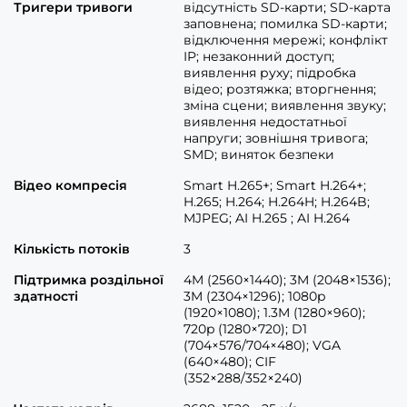
Тригери тривоги
відсутність SD-карти; SD-карта
заповнена; помилка SD-карти;
відключення мережі; конфлікт
IP; незаконний доступ;
виявлення руху; підробка
відео; розтяжка; вторгнення;
зміна сцени; виявлення звуку;
виявлення недостатньої
напруги; зовнішня тривога;
SMD; виняток безпеки
Відео компресія
Smart H.265+; Smart H.264+;
H.265; H.264; H.264H; H.264B;
MJPEG; AI H.265 ; AI H.264
Кількість потоків
3
Підтримка роздільної
4M (2560×1440); 3M (2048×1536);
здатності
3M (2304×1296); 1080p
(1920×1080); 1.3M (1280×960);
720p (1280×720); D1
(704×576/704×480); VGA
(640×480); CIF
(352×288/352×240)