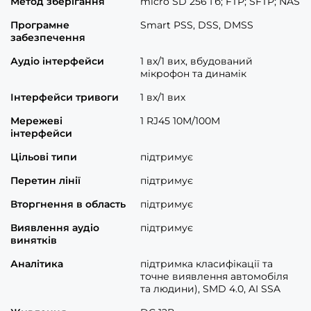
Метод зберігання
micro SD 256 Гб; FTP; SFTP; NAS
Програмне
Smart PSS, DSS, DMSS
забезпечення
Аудіо інтерфейси
1 вх/1 вих, вбудований
мікрофон та динамік
Інтерфейси тривоги
1 вх/1 вих
Мережеві
1 RJ45 10M/100M
інтерфейси
Цільові типи
підтримує
Перетин лінії
підтримує
Вторгнення в область
підтримує
Виявлення аудіо
підтримує
винятків
Аналітика
підтримка класифікації та
точне виявлення автомобіля
та людини), SMD 4.0, AI SSA