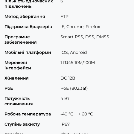
Кількість одночасних
6
підключень
Метод зберігання
FTP
Підтримка браузерів
IE, Chrome, Firefox
Програмне
Smart PSS, DSS, DMSS
забезпечення
Мобільні платформи
IOS, Android
Мережеві
1 RJ45 10M/100M
інтерфейси
Живлення
DC 12В
PoE
PoE (802.3af)
Потужність
4 Вт
споживання
Робоча температура
-40 °C ~ + 60 °C
Ступінь захисту
ІР67