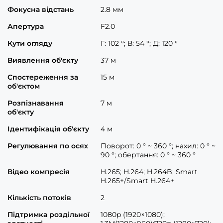
Фокусна відстань
2.8 мм
Апертура
F2.0
Кути огляду
Г: 102 °; В: 54 °; Д: 120 °
Виявлення об'єкту
37 м
Спостереження за
15 м
об'єктом
Розпізнавання
7 м
об'єкту
Ідентифікація об'єкту
4 м
Регулювання по осях
Поворот: 0 ° ~ 360 °; нахил: 0 ° ~
90 °; обертання: 0 ° ~ 360 °
Відео компресія
H.265; H.264; H.264B; Smart
H.265+/Smart H.264+
Кількість потоків
2
Підтримка роздільної
1080p (1920×1080);