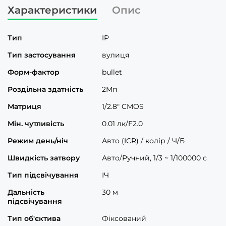
Характеристики
Опис
Тип
IP
Тип застосування
вулиця
Форм-фактор
bullet
Роздільна здатність
2Мп
Матриця
1/2.8" CMOS
Мін. чутливість
0.01 лк/F2.0
Режим день/ніч
Авто (ICR) / колір / Ч/Б
Швидкість затвору
Авто/Ручний, 1/3 ~ 1/100000 с
Тип підсвічування
ІЧ
Дальність
30 м
підсвічування
Тип об'єктива
Фіксований