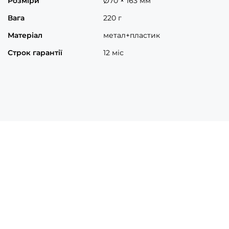
Розміри
Ø70 × 163 мм
Вага
220 г
Матеріал
метал+пластик
Строк гарантії
12 міс