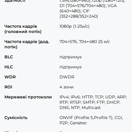
здатності
1.3M(1280×960);720p (1280×720);
D1 (704×576/704×480); VGA
(640×480); CIF
(352×288/352×240)
Частота кадрів
1080р (1-25к/с)
(головний потік)
Частота кадрів (дод.
704×576, 704×480 25 к/с
потік)
BLC
підтримує
HLC
підтримує
WDR
DWDR
ROI
4 зони
Мережеві протоколи
IPv4; IPv6; HTTP; TCP; UDP; ARP;
RTP; RTSP; SMTP; FTP; DHCP;
DNS; NTP; Multicast
Сумісність
ONVIF (Profile S,Profile T), CGI,
P2P, Genetec