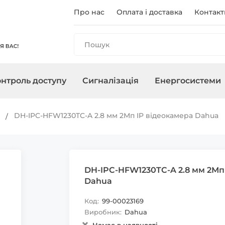
Про нас
Оплата і доставка
Контакт
нтроль доступу
Сигналізація
Енергосистеми
и
анелі
і
ри
чного
Реєстратори
Контролери/Зчитувачі
Охоронні сирени
Зарядні станції
Аксесуари для ПНБ
Мережеве о
Термінали
Управління 
Інвертори
и
DH-IPC-HFW1230TC-A 2.8 мм 2Мп IP відеокамера Dahua
, адаптери
Карти, брелоки
DH-IPC-HFW1230TC-A 2.8 мм 2Мп
Dahua
Код:
99-00023169
Виробник:
Dahua