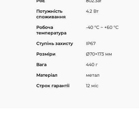
PoE
802.3af
Потужність
4.2 Вт
споживання
Робоча
-40 °C ~ +60 °C
температура
Ступінь захисту
IP67
Розміри
Ø70×173 мм
Вага
440 г
Матеріал
метал
Строк гарантії
12 міс