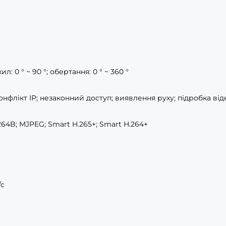
ил: 0 ° ~ 90 °; обертання: 0 ° ~ 360 °
нфлікт IP; незаконний доступ; виявлення руху; підробка від
.264B; MJPEG; Smart H.265+; Smart H.264+
/с