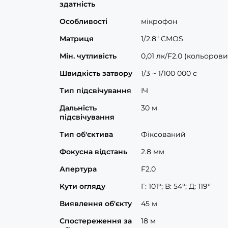
здатність
Особливості
мікрофон
Матриця
1/2.8" CMOS
Мін. чутливість
0,01 лк/F2.0 (кольоровий
Швидкість затвору
1/3 ~ 1/100 000 с
Тип підсвічування
ІЧ
Дальність
30 м
підсвічування
Тип об'єктива
Фіксований
Фокусна відстань
2.8 мм
Апертура
F2.0
Кути огляду
Г: 101°; В: 54°; Д: 119°
Виявлення об'єкту
45 м
Спостереження за
18 м