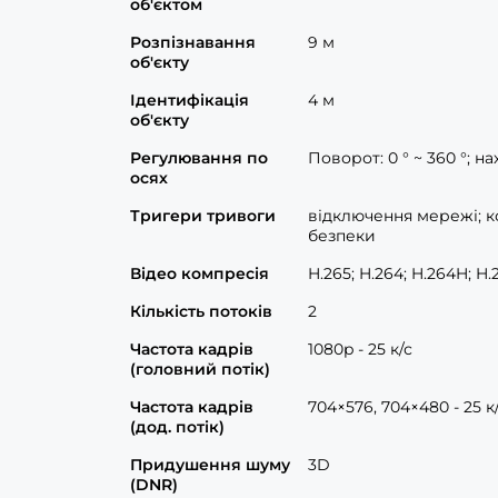
об'єктом
Розпізнавання
9 м
об'єкту
Ідентифікація
4 м
об'єкту
Регулювання по
Поворот: 0 ° ~ 360 °; нах
осях
Тригери тривоги
відключення мережі; ко
безпеки
Відео компресія
H.265; H.264; H.264H; H
Кількість потоків
2
Частота кадрів
1080p - 25 к/с
(головний потік)
Частота кадрів
704×576, 704×480 - 25 к
(дод. потік)
Придушення шуму
3D
(DNR)