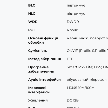
BLC
підтримує
HLC
підтримує
WDR
DWDR
ROI
4 зони
Основні функції
4 зони маск., поворот
обробки
Сумісність
ONVIF (Profile S,Profile 
Метод зберігання
FTP
Програмне
Smart PSS Lite; DSS; D
забезпечення
Аудіо інтерфейси
вбудований мікрофон
Мережеві
1 RJ45 10M/100M
інтерфейси
Живлення
DC 12В