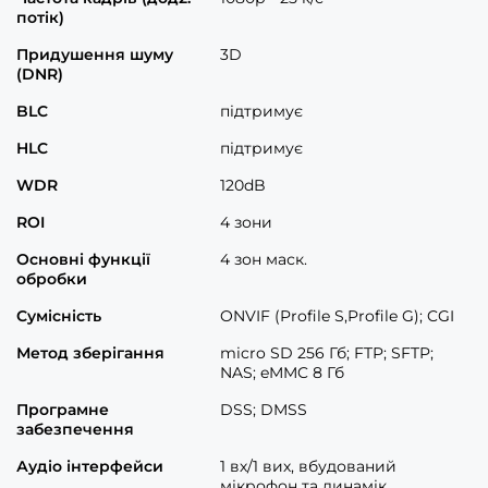
потік)
Придушення шуму
3D
(DNR)
BLC
підтримує
HLC
підтримує
WDR
120dB
ROI
4 зони
Основні функції
4 зон маск.
обробки
Сумісність
ONVIF (Profile S,Profile G); CGI
Метод зберігання
micro SD 256 Гб; FTP; SFTP;
NAS; eMMC 8 Гб
Програмне
DSS; DMSS
забезпечення
Аудіо інтерфейси
1 вх/1 вих, вбудований
мікрофон та динамік