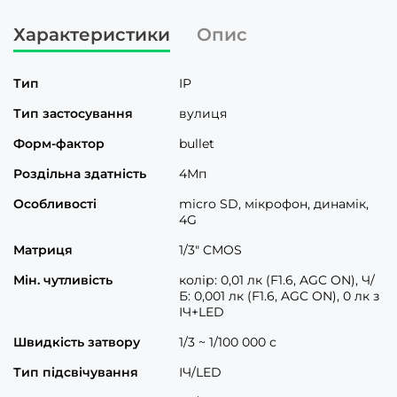
Характеристики
Опис
Тип
IP
Тип застосування
вулиця
Форм-фактор
bullet
Роздільна здатність
4Мп
Особливості
micro SD, мікрофон, динамік,
4G
Матриця
1/3" CMOS
Мін. чутливість
колір: 0,01 лк (F1.6, AGC ON), Ч/
Б: 0,001 лк (F1.6, AGC ON), 0 лк з
ІЧ+LED
Швидкість затвору
1/3 ~ 1/100 000 с
Тип підсвічування
ІЧ/LED