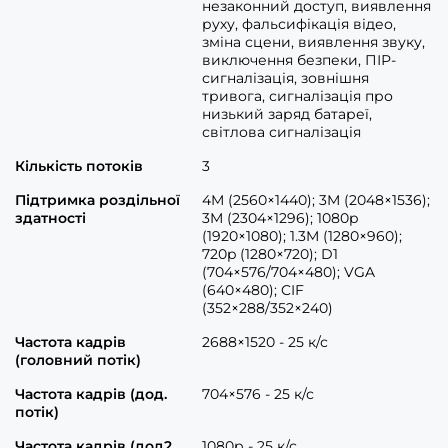
незаконний доступ, виявлення
руху, фальсифікація відео,
зміна сцени, виявлення звуку,
виключення безпеки, ПІР-
сигналізація, зовнішня
тривога, сигналізація про
низький заряд батареї,
світлова сигналізація
Кількість потоків
3
Підтримка роздільної
4M (2560×1440); 3M (2048×1536);
здатності
3M (2304×1296); 1080p
(1920×1080); 1.3M (1280×960);
720p (1280×720); D1
(704×576/704×480); VGA
(640×480); CIF
(352×288/352×240)
Частота кадрів
2688×1520 - 25 к/с
(головний потік)
Частота кадрів (дод.
704×576 - 25 к/с
потік)
Частота кадрів (дод2.
1080р - 25 к/с