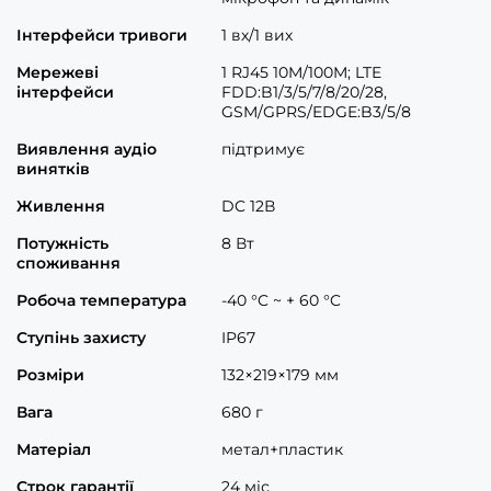
Інтерфейси тривоги
1 вх/1 вих
Мережеві
1 RJ45 10M/100M; LTE
інтерфейси
FDD:B1/3/5/7/8/20/28,
GSM/GPRS/EDGE:B3/5/8
Виявлення аудіо
підтримує
винятків
Живлення
DC 12В
Потужність
8 Вт
споживання
Робоча температура
-40 °C ~ + 60 °C
Ступінь захисту
IP67
Розміри
132×219×179 мм
Вага
680 г
Матеріал
метал+пластик
Строк гарантії
24 міс