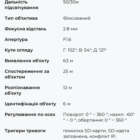
Дальність
50/30м
підсвічування
Тип об'єктива
Фіксований
Фокусна відстань
2.8 мм
Апертура
F1.6
Кути огляду
Г: 102°; В: 54°; Д: 121°
Виявлення об'єкту
63 м
Спостереження за
25 м
об'єктом
Розпізнавання
12 м
об'єкту
Ідентифікація об'єкту
6 м
Регулювання по осях
Поворот: 0 ° ~ 360 °; нахил: -60°
° ~ 0 °; обертання: 0 ° ~ 360 °
Тригери тривоги
помилка SD-карти, SD-карта
заповнена, конфлікт IP,