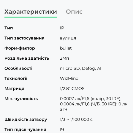
Характеристики
Опис
Тип
IP
Тип застосування
вулиця
Форм-фактор
bullet
Роздільна здатність
2Мп
Особливості
micro SD, Defog, AI
Технології
WizMind
Матриця
1/2.8" CMOS
Мін. чутливість
0,0007 лк/F1,6 (колір, 30 IRE);
0,0004 лк/F1,6 (Ч/Б, 30 IRE); 0 лк
з ІЧ
Швидкість затвору
1/3 ~ 1/100 000 с
Тип підсвічування
ІЧ