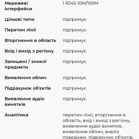
Мережеві
1 RJ45 10M/100М
інтерфейси
Цільові типи
підтримує
Перетин лінії
підтримує
Вторгнення в область
підтримує
Вхід і вихід з регіону
підтримує
Залишені / зниклі
підтримує
предмети
Виявлення облич
підтримує
Підрахунок об'єктів
підтримує
Виявлення аудіо
підтримує
винятків
Аналітика
перетин лінії, вторгнення в
область, вхід і вихід з регіону,
виявлення аудіо винятків,
виявлення облич, аналіз
поведінки, підрахунок об'єктів,