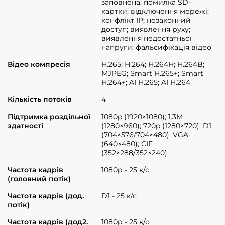
заповнена; помилка SD-
картки; відключення мережі;
конфлікт IP; незаконний
доступ; виявлення руху;
виявлення недостатньої
напруги; фальсифікація відео
Відео компресія
H.265; H.264; H.264H; H.264B;
MJPEG; Smart H.265+; Smart
H.264+; AI H.265; AI H.264
Кількість потоків
4
Підтримка роздільної
1080p (1920×1080); 1.3M
здатності
(1280×960); 720p (1280×720); D1
(704×576/704×480); VGA
(640×480); CIF
(352×288/352×240)
Частота кадрів
1080р - 25 к/с
(головний потік)
Частота кадрів (дод.
D1 - 25 к/с
потік)
Частота кадрів (дод2.
1080р - 25 к/с