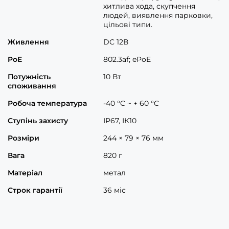
хитлива хода, скупчення
людей, виявлення парковки,
цільові типи.
Живлення
DC 12В
PoE
802.3af; ePoE
Потужність
10 Вт
споживання
Робоча температура
-40 °C ~ + 60 °C
Ступінь захисту
ІР67, ІК10
Розміри
244 × 79 × 76 мм
Вага
820 г
Матеріал
метал
Строк гарантії
36 міс