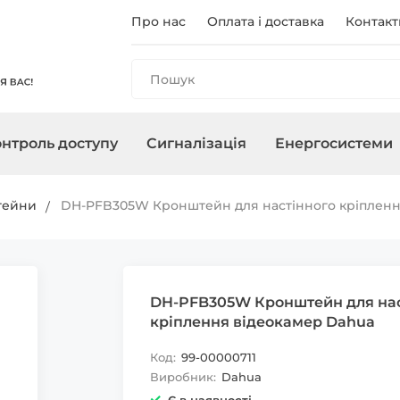
Про нас
Оплата і доставка
Контакт
нтроль доступу
Сигналізація
Енергосистеми
и
анелі
і
ри
чного
Реєстратори
Контролери/Зчитувачі
Охоронні сирени
Зарядні станції
Аксесуари для ПНБ
Мережеве о
Термінали
Управління 
Інвертори
тейни
DH-PFB305W Кронштейн для настінного кріпленн
, адаптери
Карти, брелоки
DH-PFB305W Кронштейн для нас
кріплення відеокамер Dahua
Код:
99-00000711
Виробник:
Dahua