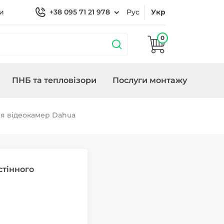
и
+38 095 71 21 978
Рус
Укр
0
ПНБ та тепловізори
Послуги монтажу
бладнання
охороною
Кронштейни
Замки/СКУД Smart
Генератори
я відеокамер Dahua
Lock
тінного