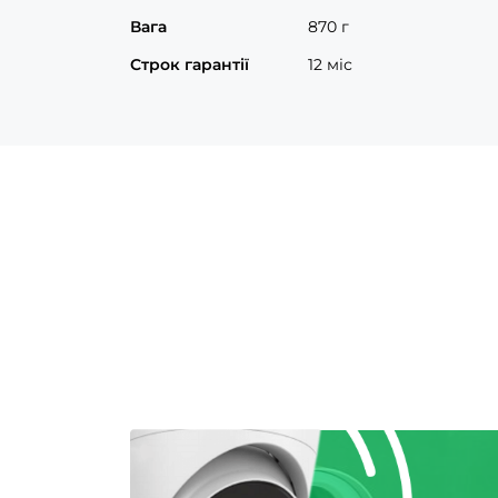
Вага
870 г
Строк гарантії
12 міс